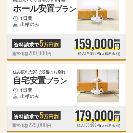
ホール安置
プラン
1日間
出棺のみ
159,000
5
税抜
資料請求で
万円割
円
209,000
174,900
通常価格
円
税込
円(火葬料金別)
住み慣れた家で最後のお別れ
自宅安置
プラン
1日間
出棺のみ
179,000
5
税抜
資料請求で
万円割
円
229,000
196,900
通常価格
円
税込
円(火葬料金別)