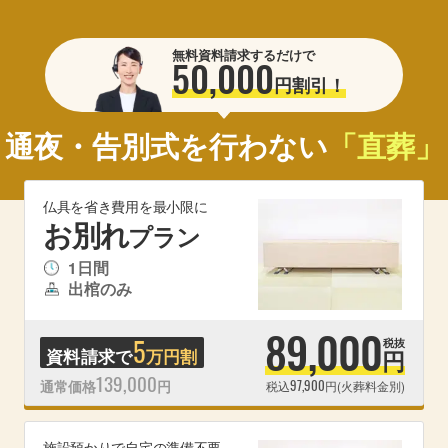
無料資料請求するだけで
50,000
円割引！
通夜・告別式を行わない
「直葬」
仏具を省き費用を最小限に
お別れ
プラン
1日間
出棺のみ
89,000
5
税抜
資料請求で
万円割
円
139,000
97,900
通常価格
円
税込
円(火葬料金別)
施設預かりで自宅の準備不要