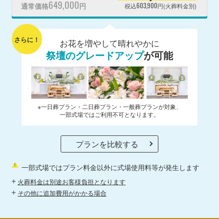
649,000
603,900
通常価格
円
税込
円(火葬料金別)
さらに！
お花を増やして晴れやかに
祭壇のグレードアップ
が可能
※一日葬プラン・二日葬プラン・一般葬プランが対象、
一部式場ではご利用不可となります。
プランを比較する
一部式場ではプラン料金以外に式場使用料等が発生します
火葬料金は別途お客様負担となります
その他に追加費用がかかる場合