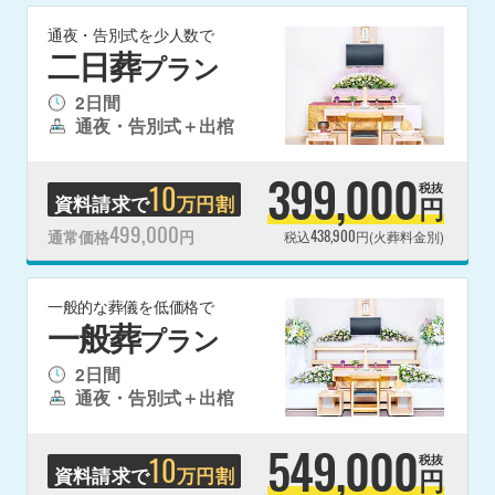
通夜・告別式を少人数で
二日葬
プラン
2日間
通夜・告別式＋出棺
399,000
10
税抜
資料請求で
万円割
円
499,000
438,900
通常価格
円
税込
円(火葬料金別)
一般的な葬儀を低価格で
一般葬
プラン
2日間
通夜・告別式＋出棺
549,000
10
税抜
資料請求で
万円割
円