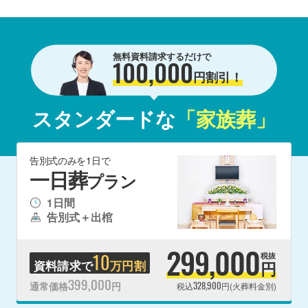
無料資料請求するだけで
100,000
円割引！
スタンダードな
「家族葬」
告別式のみを1日で
一日葬
プラン
1日間
告別式＋出棺
299,000
10
税抜
資料請求で
万円割
円
399,000
328,900
通常価格
円
税込
円(火葬料金別)