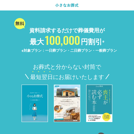
資料請求するだけで葬儀費用が
100,000
最大
円割引
※
※対象プラン：一日葬プラン・二日葬プラン・一般葬プラン
お葬式と分からない封筒で
最
短
翌
日
にお届けいたします