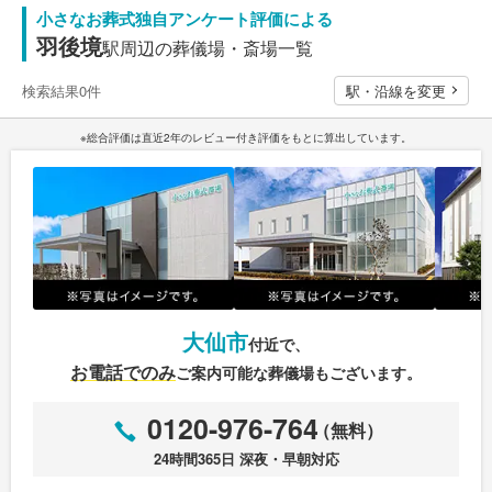
小さなお葬式独自アンケート評価による
羽後境
駅周辺の葬儀場・斎場一覧
検索結果0件
駅・沿線を変更
※総合評価は直近2年のレビュー付き評価をもとに算出しています。
大仙市
付近で、
お電話でのみ
ご案内可能な
葬儀場もございます。
0120-976-764
（無料）
24時間365日 深夜・早朝対応