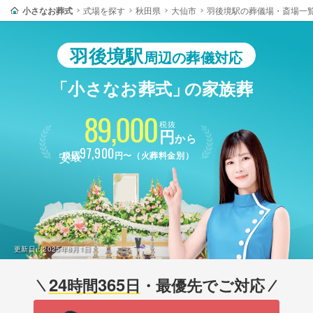
小さなお葬式
式場を探す
秋田県
大仙市
羽後境駅の葬儀場・斎場一
羽後境駅
周辺の葬儀対応
「小さなお葬式」
の家族葬
89,000
税抜
円
から
最安
97,900
税込
円〜（火葬料金別）
更新日：
2025年8月1日
24
365
時間
日
・最優先でご対応