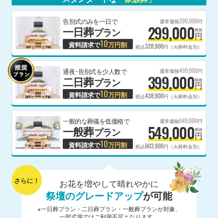
399,000
告別式のみを一日で
通常価格
円
299,000
一日葬
プラン
税抜
円
10
資料請求で
万円割
328,900
税込
円（火葬料金別）
499,000
通夜･告別式を少人数で
通常価格
円
399,000
二日葬
プラン
税抜
円
10
資料請求で
万円割
438,900
税込
円（火葬料金別）
649,000
一般的な葬儀を低価格で
通常価格
円
549,000
一般葬
プラン
税抜
円
10
資料請求で
万円割
603,900
税込
円（火葬料金別）
さらに！
お花を増やして晴れやかに
祭壇のグレードアップ
が可能
※一日葬プラン・二日葬プラン・一般葬プランが対象、
一部式場ではご利用不可となります。