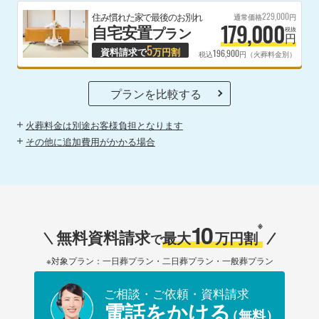
229,000
住み慣れた家で最後のお別れ
通常価格
円
179,000
自宅安置
プラン
税抜
円
5
資料請求で
万円割
196,900
税込
円（火葬料金別）
プランを比較する
火葬料金は別途お客様負担となります
その他に追加費用がかかる場合
10
※
無料資料請求
最大
万円割
で
※対象プラン：一日葬プラン・二日葬プラン・一般葬プラン
ご相談・ご依頼・資料請求
電話をかける
（無料）