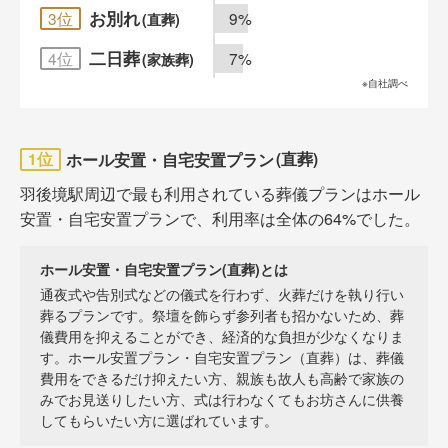
お別れ
3位
9%
(直葬)
二日葬
4位
7%
(家族葬)
※自社調べ
ホール安置・自宅安置プラン
1位
(直葬)
羽後境駅周辺で最も利用されている葬儀プランはホール
安置・自宅安置プランで、利用率は全体の64%でした。
ホール安置・自宅安置プラン(直葬)とは
通夜式や告別式などの儀式を行わず、火葬だけを執り行い
葬るプランです。祭壇を飾らず参列者も招かないため、葬
儀費用を抑えることができ、経済的な負担が少なくなりま
す。ホール安置プラン・自宅安置プラン（直葬）は、葬儀
費用をできるだけ抑えたい方、親族も故人も高齢で家族の
みでお見送りしたい方、式は行わなくてもお坊さんに供養
してもらいたい方に選ばれています。