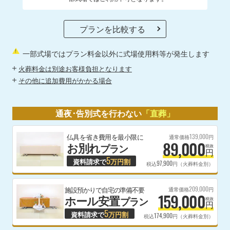
プランを比較する
一部式場ではプラン料金以外に式場使用料等が発生します
火葬料金は別途お客様負担となります
その他に追加費用がかかる場合
通夜･告別式を行わない
「直葬」
139,000
仏具を省き費用を最小限に
通常価格
円
89,000
お別れ
プラン
税抜
円
5
資料請求で
万円割
97,900
税込
円（火葬料金別）
209,000
施設預かりで自宅の準備不要
通常価格
円
159,000
ホール安置
プラン
税抜
円
5
資料請求で
万円割
174,900
税込
円（火葬料金別）