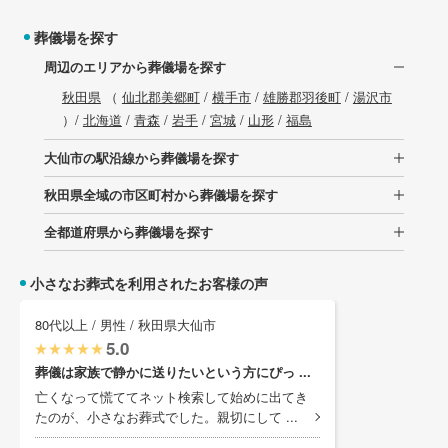
葬儀場を探す
周辺のエリアから葬儀場を探す
秋田県
（
仙北郡美郷町
/
横手市
/
雄勝郡羽後町
/
湯沢市
）/
北海道
/
青森
/
岩手
/
宮城
/
山形
/
福島
大仙市の駅沿線から葬儀場を探す
秋田県全域の市区町村から葬儀場を探す
全都道府県から葬儀場を探す
小さなお葬式を利用されたお客様の声
80代以上 / 男性 / 秋田県大仙市
5.0
葬儀は家族で静かに送りたいという方にぴっ ...
亡くなって慌ててネット検索して始めに出てき
たのが、小さなお葬式でした。親切にして ...