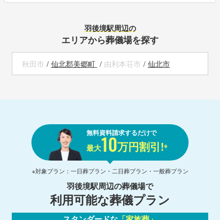
羽後境駅
周辺の
エリアから葬儀場を探す
秋田市
仙北郡美郷町
由利本荘市
仙北市
無料資料請求するだけで
10
万円割引!
※
最大
※対象プラン：一日葬プラン・二日葬プラン・一般葬プラン
羽後境駅
周辺の葬儀場で
利用可能な葬儀プラン
スタンダードな
「家族葬」