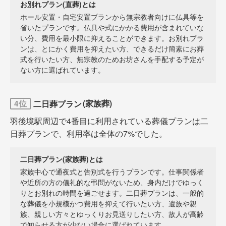
お別れプラン(直葬)とは
ホール安置・自宅安置プランから無宗教者向けに仏具等を
省いたプランです。仏具や式にかかる費用が含まれていな
い分、費用を最小限に抑えることができます。お別れプラ
ンは、とにかく費用を抑えたい方、できるだけ簡素にお葬
式を行いたい方、無宗教のためお坊さんを手配する予定が
ない方に選ばれています。
二日葬プラン
4位
(家族葬)
羽後境駅周辺で4番目に利用されている葬儀プランは二
日葬プランで、利用率は全体の7%でした。
二日葬プラン(家族葬)とは
家族中心で通夜式と告別式を行うプランです。仕事関係者
や近所の方の儀礼的な弔問がないため、身内だけでゆっく
りとお別れの時間を過ごせます。二日葬プランは、一般的
な葬儀を小規模かつ費用を抑えて行いたい方、遺族や親
族、親しい方々とゆっくりお見送りしたい方、故人が高齢
で知らせる方が少ない場合に選ばれています。