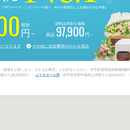
る調査（TPCマーケティングリサーチ調べ。仲介や再委託による施行を含む件数）
00
資料請求割引価格
税抜
97,900
円
～
税込
円～
担となります
その他に追加費用がかかる場合
・斎場をお探しなら「小さなお葬式」にお任せください。伊予鉄道環状線南堀端駅
市駅から徒歩約2分）・
ムラタホール西
（伊予鉄道郡中線松山市駅から徒歩約4分）