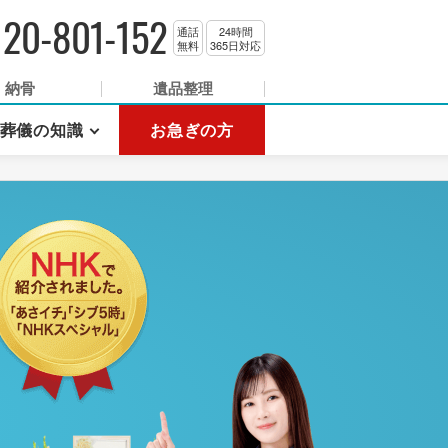
120-801-152
通話
24時間
無料
365日対応
納骨
遺品整理
葬儀の知識
お急ぎの方