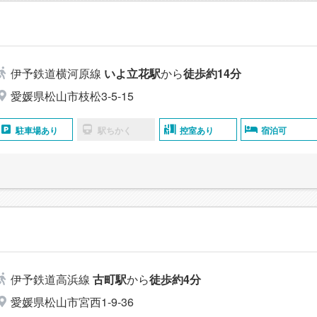
伊予鉄道横河原線
いよ立花駅
から
徒歩約14分
愛媛県松山市枝松3-5-15
駐車場あり
駅ちかく
控室あり
宿泊可
伊予鉄道高浜線
古町駅
から
徒歩約4分
愛媛県松山市宮西1-9-36