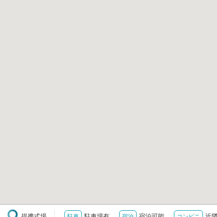
提携式場
駐車場有
宿泊可能
近
駐車
宿泊
コンビニ