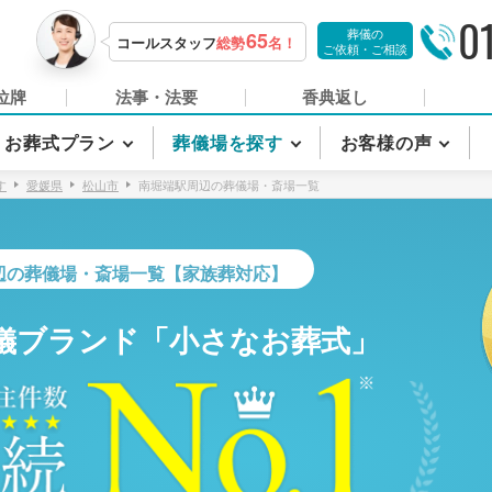
0
葬儀の
65
コールスタッフ
総勢
名！
ご依頼・ご相談
位牌
法事・法要
香典返し
お葬式プラン
葬儀場を探す
お客様の声
す
愛媛県
松山市
南堀端駅周辺の葬儀場・斎場一覧
辺の葬儀場・斎場一覧【家族葬対応】
儀ブランド「小さなお葬式」