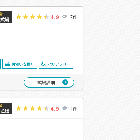
4.9
17件
良式場
付添い安置可
バリアフリー
式場詳細
4.9
15件
良式場