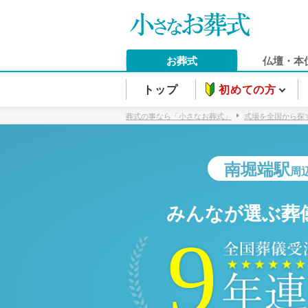
お葬式
仏壇・本
トップ
初めての方
葬式の事なら「小さなお葬式」
式場を全国から探
南堀端駅
周
みんなが選ぶ葬
9