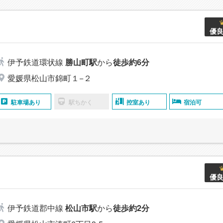
優
伊予鉄道環状線
勝山町駅
から
徒歩約6分
愛媛県松山市錦町１−２
駐車場あり
駅ちかく
控室あり
宿泊可
優
伊予鉄道郡中線
松山市駅
から
徒歩約2分