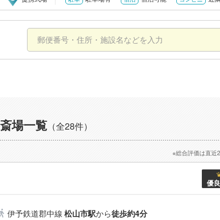
斎場一覧
（全28件）
※総合評価は直近
優
伊予鉄道郡中線
松山市駅
から
徒歩約4分