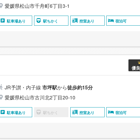
愛媛県松山市千舟町6丁目3-1
駐車場あり
駅ちかく
控室あり
宿泊可
優
JR予讃・内子線
市坪駅
から
徒歩約15分
愛媛県松山市古川北2丁目20-10
駐車場あり
駅ちかく
控室あり
宿泊可