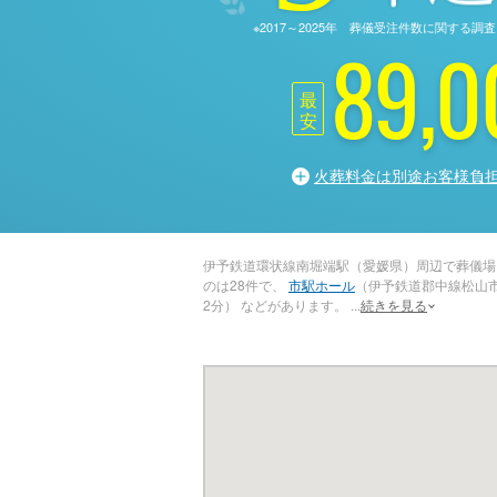
※2017～2025年 葬儀受注件数に関す
89,0
最
安
火葬料金は別途お客様負
伊予鉄道環状線南堀端駅（愛媛県）周辺で葬儀場
のは28件で、
市駅ホール
（伊予鉄道郡中線松山
2分） などがあります。
...
続きを見る