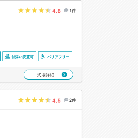
4.8
1件
付添い安置可
バリアフリー
式場詳細
4.5
2件