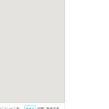
隣にコンビニ有
近隣に飲食店有
飲食店