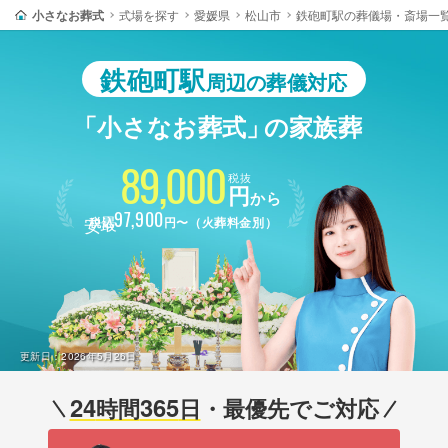
小さなお葬式
式場を探す
愛媛県
松山市
鉄砲町駅の葬儀場・斎場一
鉄砲町駅
周辺の葬儀対応
「小さなお葬式」
の家族葬
89,000
税抜
円
から
最安
97,900
税込
円〜（火葬料金別）
更新日：
2026年5月26日
24
365
時間
日
・最優先でご対応