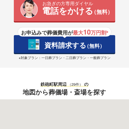
お急ぎの方専用ダイヤル
電話をかける
（無料）
10
お申込みで葬儀費用が
最大
万円割
※
資料請求する
（無料）
※対象プラン：一日葬プラン・二日葬プラン・一般葬プラン
鉄砲町駅
周辺
の
（29件）
地図から葬儀場・斎場を探す