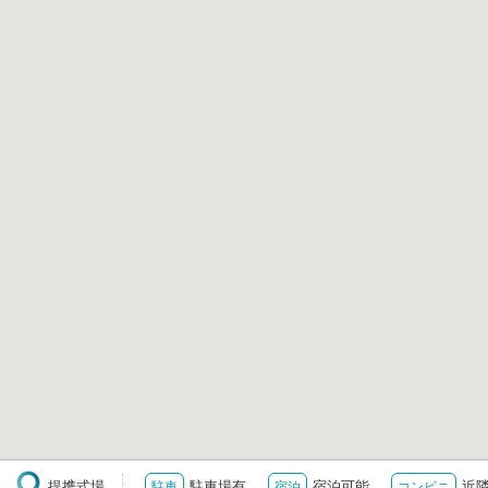
提携式場
駐車場有
宿泊可能
近
駐車
宿泊
コンビニ