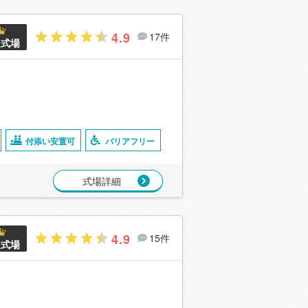
4.9
17件
良式場
付添い安置可
バリアフリー
式場詳細
4.9
15件
良式場