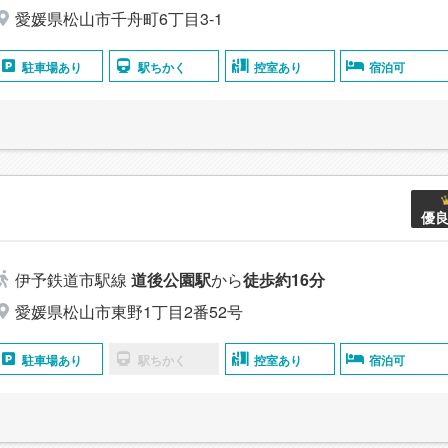
愛媛県松山市千舟町6丁目3-1
駐車場あり
駅ちかく
控室あり
宿泊可
優
伊予鉄道市駅線
道後公園駅
から
徒歩約16分
愛媛県松山市東野1丁目2番52号
駐車場あり
駅ちかく
控室あり
宿泊可