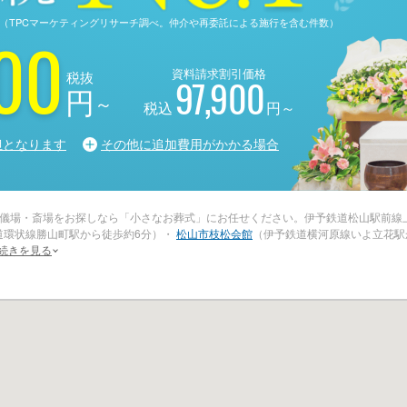
る調査（TPCマーケティングリサーチ調べ。仲介や再委託による施行を含む件数）
00
資料請求割引価格
税抜
97,900
円
～
税込
円～
担となります
その他に追加費用がかかる場合
儀場・斎場をお探しなら「小さなお葬式」にお任せください。伊予鉄道松山駅前線
道環状線勝山町駅から徒歩約6分）・
松山市枝松会館
（伊予鉄道横河原線いよ立花駅
続きを見る