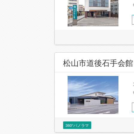
松山市道後石手会館
360°パノラマ