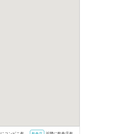
隣にコンビニ有
近隣に飲食店有
飲食店