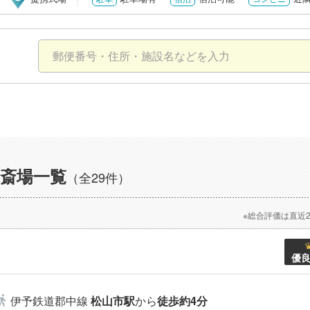
斎場一覧
（全29件）
※総合評価は直近
優
伊予鉄道郡中線
松山市駅
から
徒歩約4分