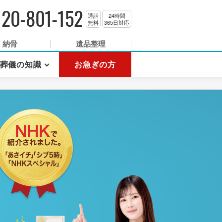
120-801-152
通話
24時間
無料
365日対応
納骨
遺品整理
葬儀の知識
お急ぎの方