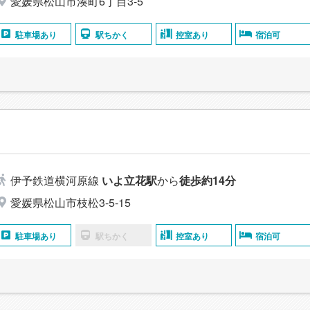
愛媛県松山市湊町6丁目3-5
駐車場あり
駅ちかく
控室あり
宿泊可
伊予鉄道横河原線
いよ立花駅
から
徒歩約14分
愛媛県松山市枝松3-5-15
駐車場あり
駅ちかく
控室あり
宿泊可