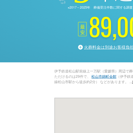
※2017～2025年 葬儀受注件数に関す
89,0
最
安
火葬料金は別途お客様負
伊予鉄道松山駅前線上一万駅（愛媛県）周辺で葬
ただけるのは29件で、
松山市錦町会館
（伊予鉄
線松山市駅から徒歩約2分） などがあります。
...