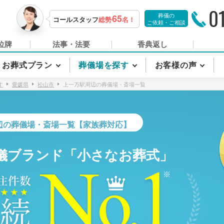
0
葬儀の
65
コールスタッフ
総勢
名！
ご依頼・ご相談
位牌
法事・法要
香典返し
お葬式プラン
葬儀場を探す
お客様の声
す
愛媛県
松山市
上一万駅周辺の葬儀場・斎場一覧
辺の葬儀場・斎場一覧【家族葬対応】
儀ブランド「小さなお葬式」