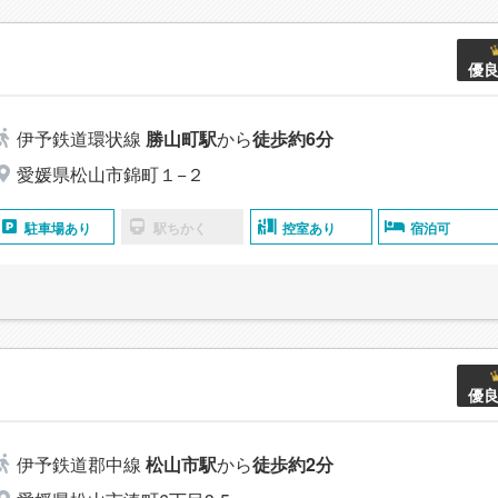
優
伊予鉄道環状線
勝山町駅
から
徒歩約6分
愛媛県松山市錦町１−２
駐車場あり
駅ちかく
控室あり
宿泊可
優
伊予鉄道郡中線
松山市駅
から
徒歩約2分