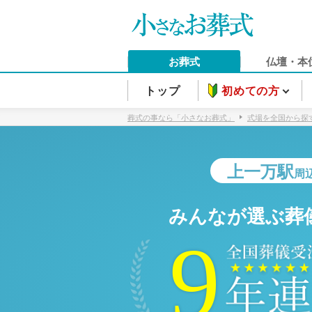
お葬式
仏壇・本
トップ
初めての方
葬式の事なら「小さなお葬式」
式場を全国から探
上一万駅
周
みんなが選ぶ葬
9