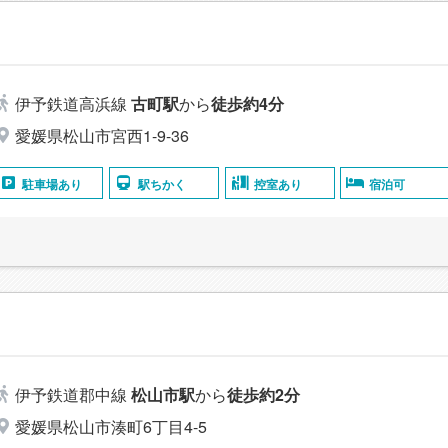
伊予鉄道高浜線
古町駅
から
徒歩約4分
愛媛県松山市宮西1-9-36
駐車場あり
駅ちかく
控室あり
宿泊可
伊予鉄道郡中線
松山市駅
から
徒歩約2分
愛媛県松山市湊町6丁目4-5