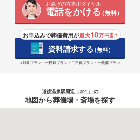
お急ぎの方専用ダイヤル
電話をかける
（無料）
10
お申込みで葬儀費用が
最大
万円割
※
資料請求する
（無料）
※対象プラン：一日葬プラン・二日葬プラン・一般葬プラン
道後温泉駅
周辺
の
（30件）
地図から葬儀場・斎場を探す