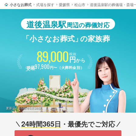
小さなお葬式
式場を探す
愛媛県
松山市
道後温泉駅の葬儀場・斎場
道後温泉駅
周辺の葬儀対応
「小さなお葬式」
の家族葬
89,000
税抜
円
から
最安
97,900
税込
円〜（火葬料金別）
更新日：
2026年5月26日
24
365
時間
日
・最優先でご対応