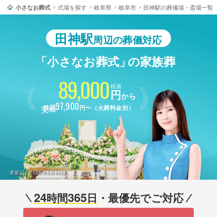
小さなお葬式
式場を探す
岐阜県
岐阜市
田神駅の葬儀場・斎場一覧
田神駅
周辺の葬儀対応
「小さなお葬式」
の家族葬
89,000
税抜
円
から
最安
97,900
税込
円〜（火葬料金別）
更新日：
2026年5月26日
24
365
時間
日
・最優先でご対応