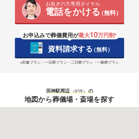
お急ぎの方専用ダイヤル
電話をかける
（無料）
10
お申込みで葬儀費用が
最大
万円割
※
資料請求する
（無料）
※対象プラン：一日葬プラン・二日葬プラン・一般葬プラン
田神駅
周辺
の
（97件）
地図から葬儀場・斎場を探す