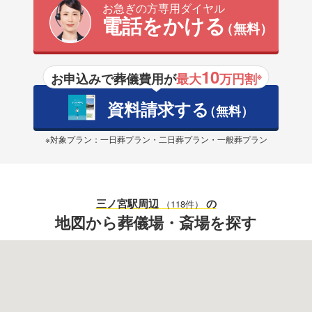
お急ぎの方専用ダイヤル
電話をかける
（無料）
10
お申込みで葬儀費用が
最大
万円割
※
資料請求する
（無料）
※対象プラン：一日葬プラン・二日葬プラン・一般葬プラン
三ノ宮駅
周辺
の
（118件）
地図から葬儀場・斎場を探す