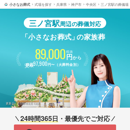
小さなお葬式
式場を探す
兵庫県
神戸市
中央区
三ノ宮駅の葬儀場
三ノ宮駅
周辺の葬儀対応
「小さなお葬式」
の家族葬
89,000
税抜
円
から
最安
97,900
税込
円〜（火葬料金別）
更新日：
2026年2月13日
24
365
時間
日
・最優先でご対応