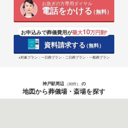
お急ぎの方専用ダイヤル
電話をかける
（無料）
10
お申込みで葬儀費用が
最大
万円割
※
資料請求する
（無料）
※対象プラン：一日葬プラン・二日葬プラン・一般葬プラン
神戸駅
周辺
の
（93件）
地図から葬儀場・斎場を探す