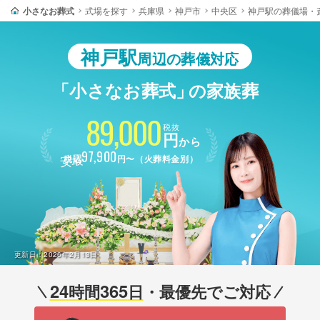
小さなお葬式
式場を探す
兵庫県
神戸市
中央区
神戸駅の葬儀場・
神戸駅
周辺の葬儀対応
「小さなお葬式」
の家族葬
89,000
税抜
円
から
最安
97,900
税込
円〜（火葬料金別）
更新日：
2026年2月13日
24
365
時間
日
・最優先でご対応