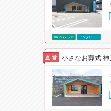
360°パノラマ
インタビュー
小さなお葬式 
直 営