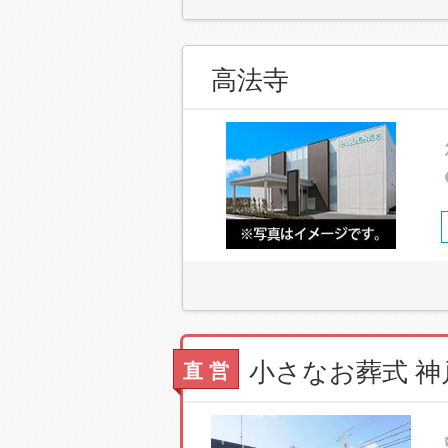
高法寺
小さなお葬式 
直 営