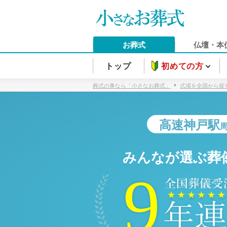
お葬式
仏壇・本
トップ
初めての方
葬式の事なら「小さなお葬式」
式場を全国から探
高速神戸駅
みんなが選ぶ葬
9