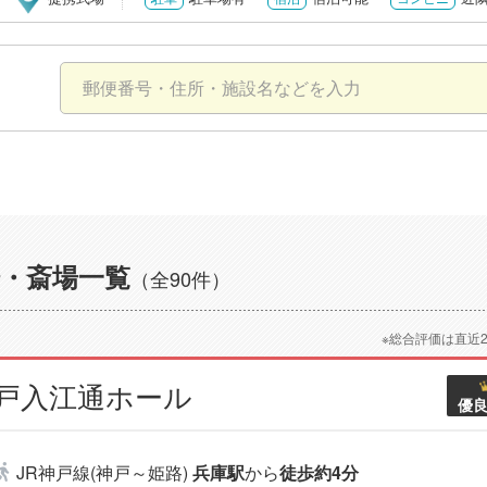
・斎場一覧
（全90件）
※総合評価は直近
神戸入江通ホール
優
JR神戸線(神戸～姫路)
兵庫駅
から
徒歩約4分