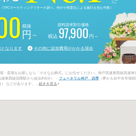
る調査（TPCマーケティングリサーチ調べ。仲介や再委託による施行を含む件数）
00
資料請求割引価格
税抜
97,900
円
～
税込
円～
担となります
その他に追加費用がかかる場合
場・斎場をお探しなら「小さなお葬式」にお任せください。神戸高速東西線高速神
高速東西線花隈駅から徒歩約5分）・
フューネラル神戸 四季
（夢かもめ中央市場前
分） などがあります。
...
続きを見る