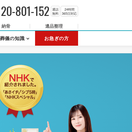
120-801-152
通話
24時間
無料
365日対応
納骨
遺品整理
葬儀の知識
お急ぎの方