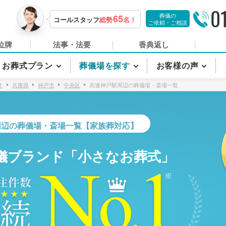
0
葬儀の
65
コールスタッフ
総勢
名！
ご依頼・ご相談
位牌
法事・法要
香典返し
お葬式プラン
葬儀場を探す
お客様の声
す
兵庫県
神戸市
中央区
高速神戸駅周辺の葬儀場・斎場一覧
周辺の葬儀場・斎場一覧【家族葬対応】
儀ブランド「小さなお葬式」