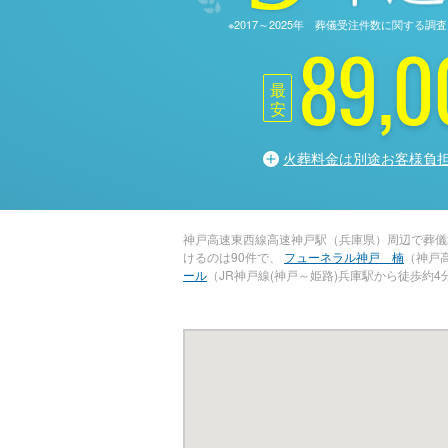
※2017～2025年 葬儀受注件数に関す
89,0
最
安
火葬料金は別途お客様負
神戸高速東西線高速神戸駅（兵庫県）周辺で葬儀
けるのは90件で、
フューネラル神戸 楠
（神戸
ール
（JR神戸線(神戸～姫路)兵庫駅から徒歩約4