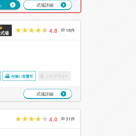
ら
式場詳細
4.8
18件
良式場
付添い安置可
バリアフリー
式場詳細
4.0
31件