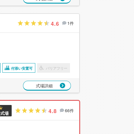
4.6
1件
付添い安置可
バリアフリー
式場詳細
4.8
66件
良式場