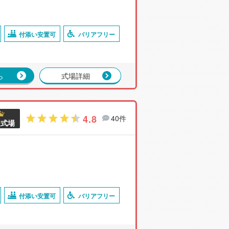
付添い安置可
バリアフリー
ら
式場詳細
4.8
40件
良式場
付添い安置可
バリアフリー