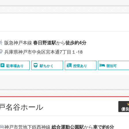
阪急神戸本線
春日野道駅
から
徒歩約4分
兵庫県神戸市中央区宮本通7丁目１-18
駐車場あり
駅ちかく
控室あり
宿泊可
神戸名谷ホール
優
神戸市営地下鉄西神線
総合運動公園駅
から
車で約6分