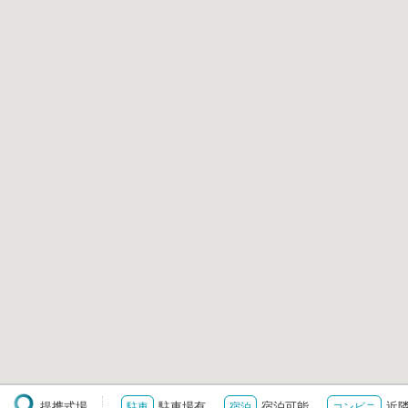
提携式場
駐車場有
宿泊可能
近
駐車
宿泊
コンビニ