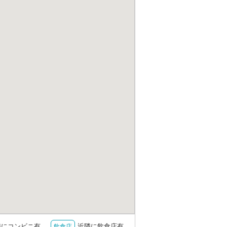
隣にコンビニ有
近隣に飲食店有
飲食店