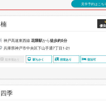
見学予約はこち
 楠
優
神戸高速東西線
花隈駅
から
徒歩約5分
兵庫県神戸市中央区下山手通7丁目1-21
駐車場あり
駅ちかく
控室あり
宿泊可
 四季