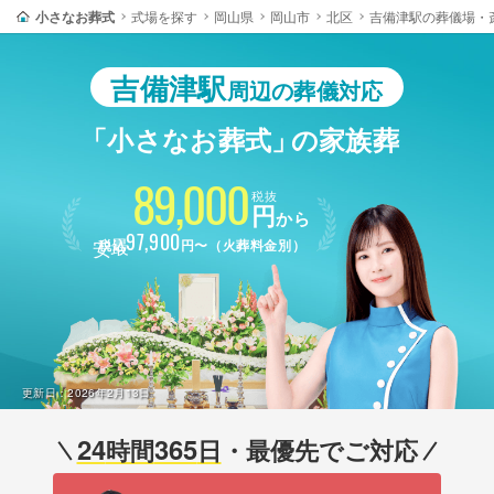
小さなお葬式
式場を探す
岡山県
岡山市
北区
吉備津駅の葬儀場・
吉備津駅
周辺の葬儀対応
「小さなお葬式」
の家族葬
89,000
税抜
円
から
最安
97,900
税込
円〜（火葬料金別）
更新日：
2026年2月13日
24
365
時間
日
・最優先でご対応