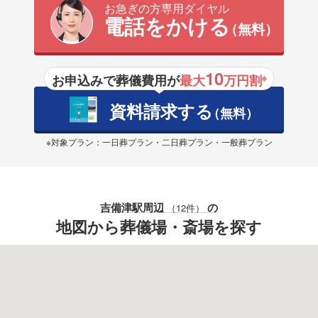
お急ぎの方専用ダイヤル
電話をかける
（無料）
10
お申込みで葬儀費用が
最大
万円割
※
資料請求する
（無料）
※対象プラン：一日葬プラン・二日葬プラン・一般葬プラン
吉備津駅
周辺
の
（12件）
地図から葬儀場・斎場を探す