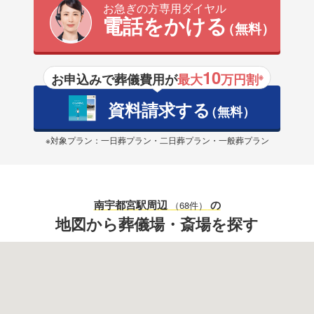
お急ぎの方専用ダイヤル
電話をかける
（無料）
10
お申込みで葬儀費用が
最大
万円割
※
資料請求する
（無料）
※対象プラン：一日葬プラン・二日葬プラン・一般葬プラン
南宇都宮駅
周辺
の
（68件）
地図から葬儀場・斎場を探す