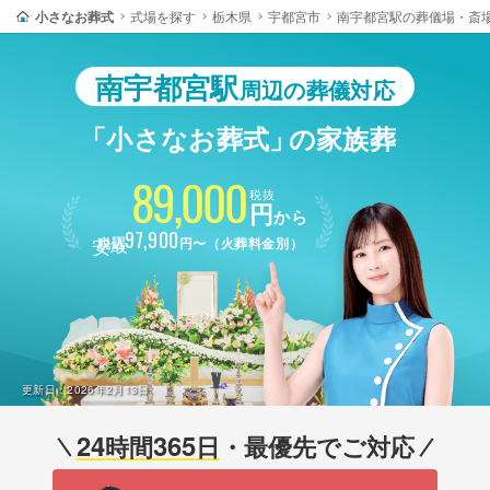
小さなお葬式
式場を探す
栃木県
宇都宮市
南宇都宮駅の葬儀場・斎
南宇都宮駅
周辺の葬儀対応
「小さなお葬式」
の家族葬
89,000
税抜
円
から
最安
97,900
税込
円〜（火葬料金別）
更新日：
2026年2月13日
24
365
時間
日
・最優先でご対応