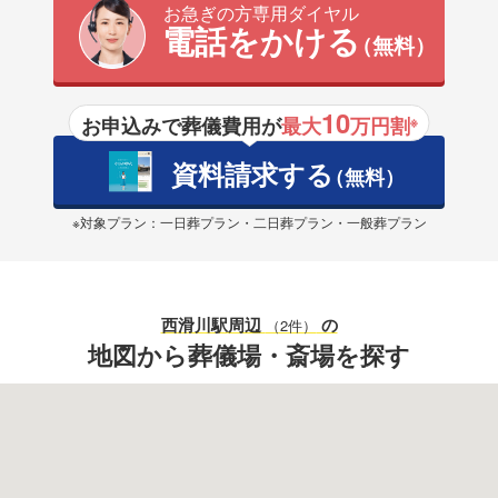
お急ぎの方専用ダイヤル
電話をかける
（無料）
10
お申込みで葬儀費用が
最大
万円割
※
資料請求する
（無料）
※対象プラン：一日葬プラン・二日葬プラン・一般葬プラン
西滑川駅
周辺
の
（2件）
地図から葬儀場・斎場を探す