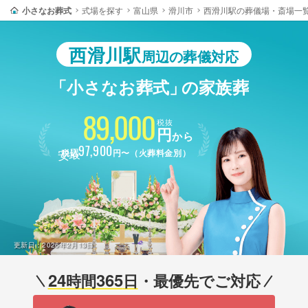
小さなお葬式
式場を探す
富山県
滑川市
西滑川駅の葬儀場・斎場一
西滑川駅
周辺の葬儀対応
「小さなお葬式」
の家族葬
89,000
税抜
円
から
最安
97,900
税込
円〜（火葬料金別）
更新日：
2026年2月13日
24
365
時間
日
・最優先でご対応