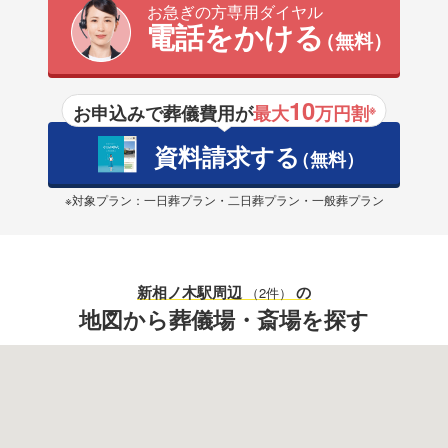
お急ぎの方専用ダイヤル
電話をかける
（無料）
10
お申込みで葬儀費用が
最大
万円割
※
資料請求する
（無料）
※対象プラン：一日葬プラン・二日葬プラン・一般葬プラン
新相ノ木駅
周辺
の
（2件）
地図から葬儀場・斎場を探す