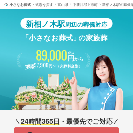
小さなお葬式
式場を探す
富山県
中新川郡上市町
新相ノ木駅の葬儀
新相ノ木駅
周辺の葬儀対応
「小さなお葬式」
の家族葬
89,000
税抜
円
から
最安
97,900
税込
円〜（火葬料金別）
24
365
時間
日
・最優先でご対応