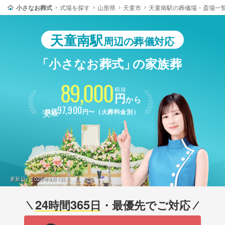
小さなお葬式
式場を探す
山形県
天童市
天童南駅の葬儀場・斎場一
天童南駅
周辺の葬儀対応
「小さなお葬式」
の家族葬
89,000
税抜
円
から
最安
97,900
税込
円〜（火葬料金別）
更新日：
2025年8月1日
24
365
時間
日
・最優先でご対応