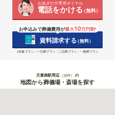
お急ぎの方専用ダイヤル
電話をかける
（無料）
10
お申込みで葬儀費用が
最大
万円割
※
資料請求する
（無料）
※対象プラン：一日葬プラン・二日葬プラン・一般葬プラン
天童南駅
周辺
の
（32件）
地図から葬儀場・斎場を探す