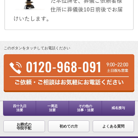
このボタンをタッチしてお電話ください
四十九日
一周忌
その他の
戒名授与
法要
法要
法事・法要
お葬式の
初めての方
よくある質問
寺院手配