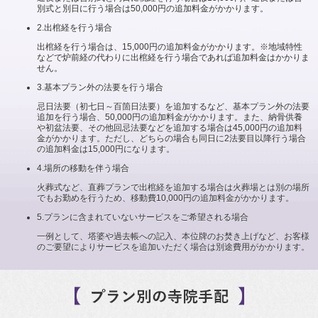
別式と別日に行う場合は50,000円の追加料金がかかります。
2.
出棺経を行う場合
出棺経を行う場合は、15,000円の追加料金がかかります。※地域特性
などで炉前経の代わりに出棺経を行う場合であれば追加料金はかかりま
せん。
3.
基本プラン外の法要を行う場合
忌日法要（初七日～百箇日法要）を追加するなど、基本プラン外の法要
追加を行う場合、50,000円の追加料金がかかります。また、納骨供養
や初盆法要、その他回忌法要などを追加する場合は45,000円の追加料
金がかかります。ただし、どちらの場合も同日に2法要目以降行う場合
の追加料金は15,000円になります。
4.
場所の移動を伴う場合
火葬式など、直葬プランで出棺経を追加する場合は火葬場とは別の場所
でもお勤めを行うため、移動費10,000円の追加料金がかかります。
5.
プランに含まれていないサービスをご希望される場合
一例として、塔婆や過去帳への記入、本位牌のお焚き上げなど、お客様
のご要望によりサービスを追加いただく場合は別途費用がかかります。