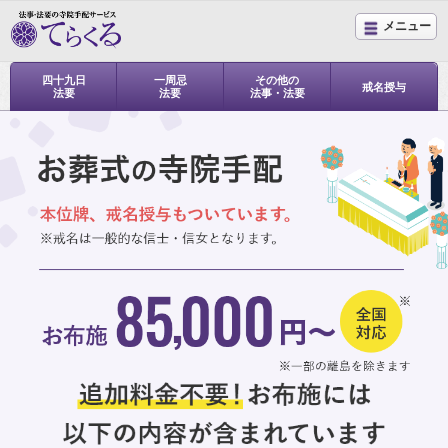
メニュー
四十九日
一周忌
その他の
戒名授与
法要
法要
法事・法要