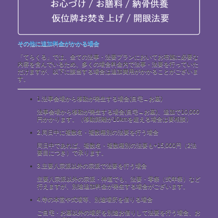
その他に追加料金がかかる場合
「てらくる」では、全ての法事・法要プランにおいてお布施に必要な
内容を含んでいるため、多くの場合料金内で法事・法要を行っていた
だけますが、以下に該当する場合は追加費用がかかることがございま
す。
1.
法事会場から移動が発生する場合(自宅→お墓)
法事会場から移動が発生する場合(自宅→お墓)、追加で10,000
円かかります。（移動距離が10kmを超える場合は要相談）
2.
同日中に複数名・複数種別の法要を行う場合
同日中であれば、複数名・複数種別の法要も+15,000円（2法
要目につき）で承ります。
3.
主要八宗派以外の宗派で法要を行う場合
主要八宗派以外の宗派・神道でも、法要・零祭（式年祭）など
行えますが、別途追加料金が発生する場合がございます。
4.
寺の本堂や式場等、別途場所を借りる場合
ご自宅・お墓以外の場所を別途お借りして法要を行う場合、お