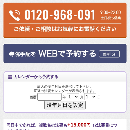
カレンダーから予約する
故人の没年月日を選択して下さい。
直近の法要カレンダーが表示されます。
西暦
年
月
日
+15,000
同日中であれば、複数名の法要も
円
（2法要目につ