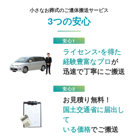
小さなお葬式のご遺体搬送サービス
3つの安心
安心1
ライセンス
を得た
※
経験豊富なプロ
が
迅速で丁寧にご搬送
安心2
お見積り無料！
国土交通省に届出し
て
いる価格
でご搬送