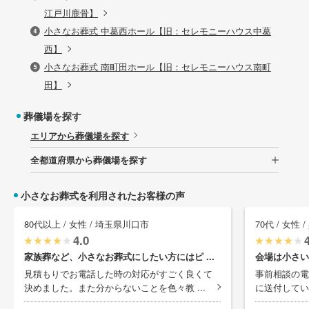
江戸川鹿骨】
小さなお葬式 中葛西ホール【旧：セレモニーハウス中葛
西】
小さなお葬式 南町田ホール【旧：セレモニーハウス南町
田】
葬儀場を探す
エリアから葬儀場を探す
全都道府県から葬儀場を探す
小さなお葬式を利用されたお客様の声
80代以上 / 女性 / 埼玉県川口市
70代 / 女性
4.0
家族葬など、小さなお葬式にしたい方にはピ ...
会場は小さい
見積もりでお電話した時の対応がすごく良くて
事前相談の電
決めました。また分からないことを色々教 ...
に送付してい