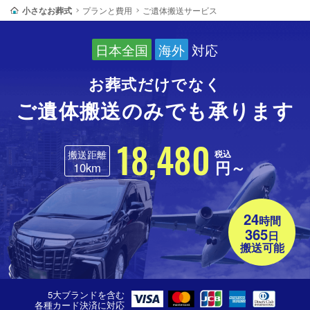
小さなお葬式
プランと費用
ご遺体搬送サービス
日本全国
海外
対応
お葬式だけでなく
ご遺体搬送のみでも承ります
18,480
搬送距離
税込
円～
10km
24
時間
365
日
搬送可能
5大ブランドを含む
各種カード決済に対応