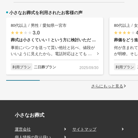
小さなお葬式を利用されたお客様の声
80代以上 / 男性 / 愛知県一宮市
80代以上 / 
3.0
葬式は小さくていい！という方に検討いただ ...
葬儀をどう進
事前にパンフを送って貰い他社と比べ、値段が
何が含まれて
いいように見えたから。電話対応はとても ...
が明瞭。そし
利用プラン
二日葬プラン
利用プラン
2025/09/30
さらにもっと見る
小さなお葬式
運営会社
サイトマップ
個人情報の取り扱い