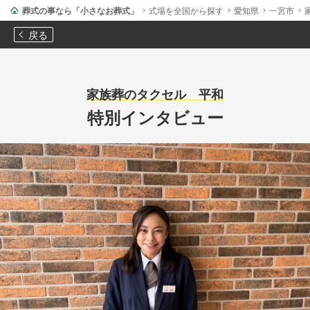
葬式の事なら「小さなお葬式」
式場を全国から探す
愛知県
一宮市
戻る
家族葬のタクセル 平和
特別インタビュー