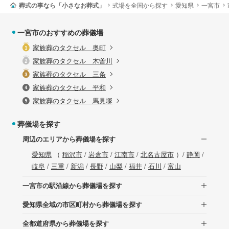
葬式の事なら「小さなお葬式」
式場を全国から探す
愛知県
一宮市
一宮市のおすすめの葬儀場
家族葬のタクセル 奥町
家族葬のタクセル 木曽川
家族葬のタクセル 三条
家族葬のタクセル 平和
家族葬のタクセル 馬見塚
葬儀場を探す
周辺のエリアから葬儀場を探す
愛知県
（
稲沢市
/
岩倉市
/
江南市
/
北名古屋市
）/
静岡
/
岐阜
/
三重
/
新潟
/
長野
/
山梨
/
福井
/
石川
/
富山
一宮市の駅沿線から葬儀場を探す
愛知県全域の市区町村から葬儀場を探す
全都道府県から葬儀場を探す