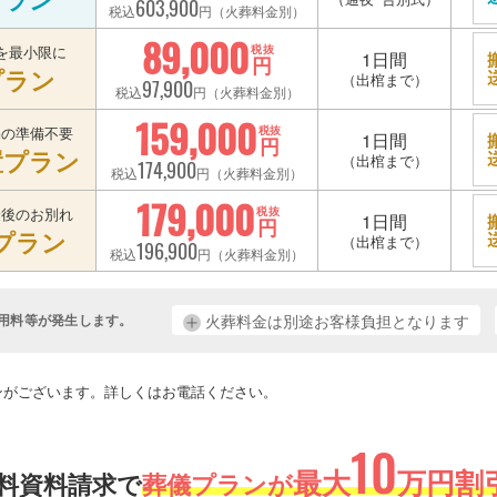
603,900
税込
円（火葬料金別）
89,000
を最小限に
税抜
1日間
円
プラン
（出棺まで）
97,900
税込
円（火葬料金別）
159,000
宅の準備不要
税抜
1日間
円
置プラン
（出棺まで）
174,900
税込
円（火葬料金別）
179,000
最後のお別れ
税抜
1日間
円
プラン
（出棺まで）
196,900
税込
円（火葬料金別）
用料等が発生します。
火葬料金は別途お客様負担となります
。
ンがございます。詳しくはお電話ください。
10
最大
万円割引
料資料請求で
葬儀プランが