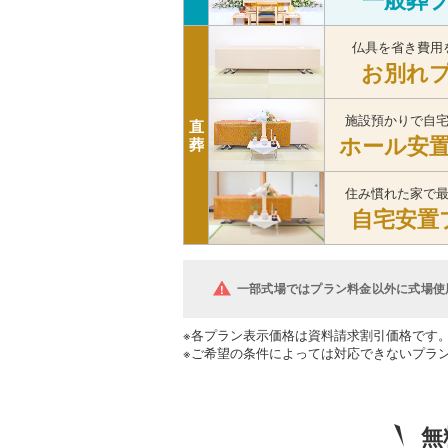
仏具を省き費用
お別れ
施設預かりで自
直
ホール安
葬
住み慣れた家で
自宅安置
一部式場ではプラン料金以外に式場使
※各プラン表示価格は資料請求割引価格です
※ご希望の条件によっては対応できないプラ
無