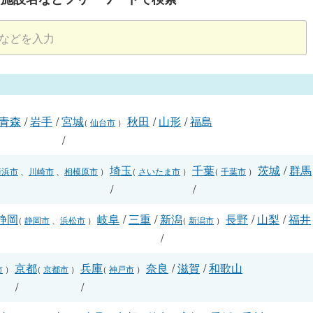
青森
/
岩手
/
宮城
秋田
/
山形
/
福島
（
仙台市
）
/
埼玉
千葉
茨城
/
群馬
横浜市
、
川崎市
、
相模原市
）
（
さいたま市
）
（
千葉市
）
/
/
静岡
岐阜
/
三重
/
新潟
長野
/
山梨
/
福井
（
静岡市
、
浜松市
）
（
新潟市
）
/
/
京都
兵庫
奈良
/
滋賀
/
和歌山
市
）
（
京都市
）
（
神戸市
）
/
/