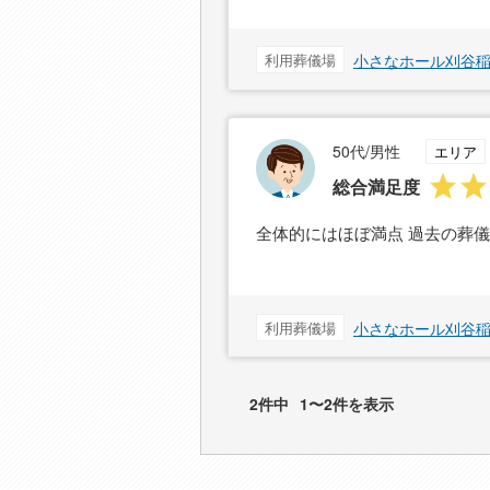
利用葬儀場
小さなホール刈谷
50代/男性
エリア
総合満足度
全体的にはほぼ満点 過去の葬
利用葬儀場
小さなホール刈谷
2件中
1〜2件を表示