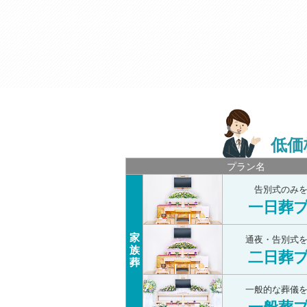
低価
プラン名
告別式のみ
一日葬
家
通夜・告別式
族
二日葬
葬
一般的な葬儀
一般葬