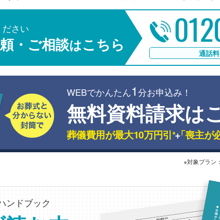
012
ください
頼・ご相談
こちら
は
通話料
1
WEBでかんたん
分お申込み！
無料資料請求は
葬儀費用が最大10万円引
+
「喪主が
※
※対象プラン
ハンドブック