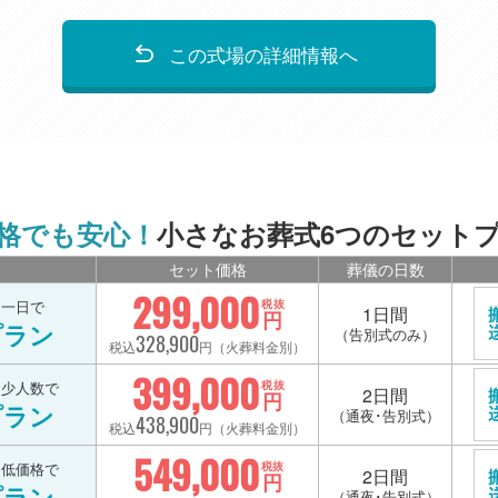
この式場の詳細情報へ
格でも安心！
小さなお葬式6つのセット
セット価格
葬儀の日数
299,000
を一日で
税抜
1日間
円
プラン
（告別式のみ）
328,900
税込
円（火葬料金別）
399,000
を少人数で
税抜
2日間
円
プラン
（通夜･告別式）
438,900
税込
円（火葬料金別）
549,000
を低価格で
税抜
2日間
円
プラン
（通夜･告別式）