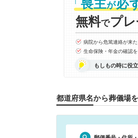
「
喪主
必
が
無料
プレ
で
病院から危篤連絡が来た
生命保険・年金の確認を
もしもの時に役
都道府県名から葬儀場
郵便番号・住所