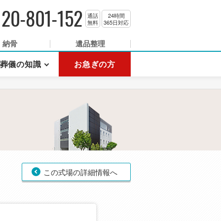
120-801-152
通話
24時間
無料
365日対応
納骨
遺品整理
葬儀の知識
お急ぎの方
この式場の詳細情報へ