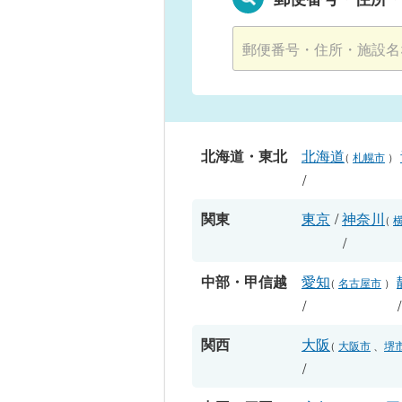
北海道・東北
北海道
（
札幌市
）
/
関東
東京
/
神奈川
（
/
中部・甲信越
愛知
（
名古屋市
）
/
関西
大阪
（
大阪市
、
堺
/