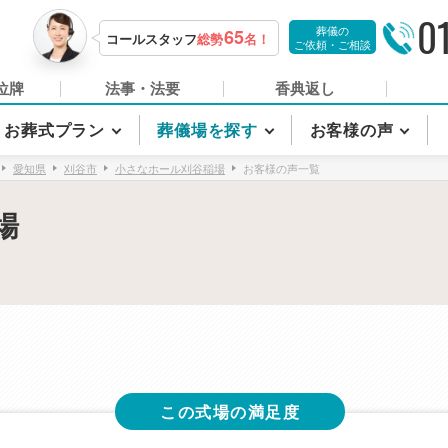
0
葬儀の
65
コールスタッフ
総勢
名！
ご依頼・ご相談
位牌
法事・法要
香典返し
お葬式プラン
葬儀場を探す
お客様の声
愛知県
刈谷市
小さなホール刈谷稲場
お客様の声一覧
場
この式場の満足度