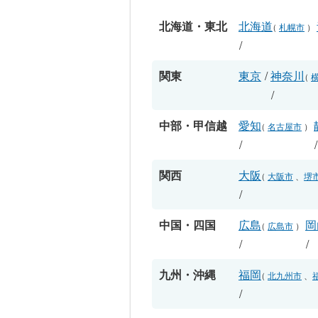
北海道・東北
北海道
（
札幌市
）
/
関東
東京
/
神奈川
（
/
中部・甲信越
愛知
（
名古屋市
）
/
関西
大阪
（
大阪市
、
堺
/
中国・四国
広島
岡
（
広島市
）
/
/
九州・沖縄
福岡
（
北九州市
、
/