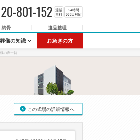
120-801-152
通話
24時間
無料
365日対応
納骨
遺品整理
葬儀の知識
お急ぎの方
様の声一覧
この式場の詳細情報へ