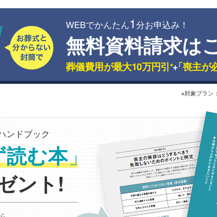
1
WEBでかんたん
分お申込み！
無料資料請求は
葬儀費用が最大10万円引
+
「喪主が
※
※対象プラン
ハンドブック
」
ず読む本
ゼント!
ら