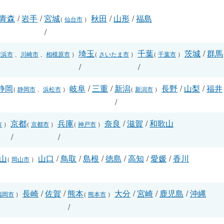
青森
/
岩手
/
宮城
秋田
/
山形
/
福島
（
仙台市
）
/
埼玉
千葉
茨城
/
群馬
横浜市
、
川崎市
、
相模原市
）
（
さいたま市
）
（
千葉市
）
/
/
静岡
岐阜
/
三重
/
新潟
長野
/
山梨
/
福井
（
静岡市
、
浜松市
）
（
新潟市
）
/
/
京都
兵庫
奈良
/
滋賀
/
和歌山
市
）
（
京都市
）
（
神戸市
）
/
/
山
山口
/
鳥取
/
島根
/
徳島
/
高知
/
愛媛
/
香川
（
岡山市
）
長崎
/
佐賀
/
熊本
大分
/
宮崎
/
鹿児島
/
沖縄
福岡市
）
（
熊本市
）
/