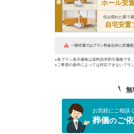
ホール安
葬
住み慣れた家で
自宅安置
一部式場ではプラン料金以外に式場使
※各プラン表示価格は資料請求割引価格です
※ご希望の条件によっては対応できないプラ
無
お気軽にご相談
葬儀
ご依
の