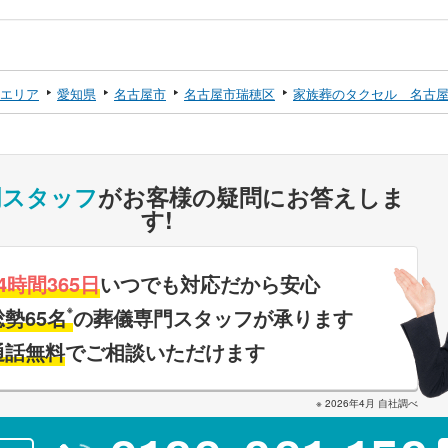
エリア
愛知県
名古屋市
名古屋市瑞穂区
家族葬のタクセル 名古
門スタッフ
がお客様の疑問にお答えしま
す!
4時間365日
いつでも対応だから安心
※
総勢65名
の葬儀専門スタッフが承ります
通話無料
でご相談いただけます
※ 2026年4月 自社調べ