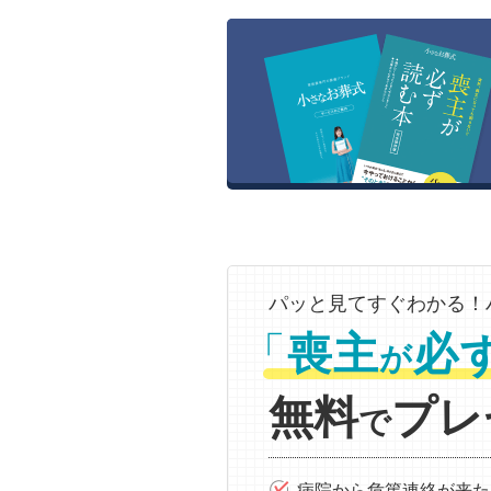
パッと見てすぐわかる！
「
喪主
必
が
無料
プレ
で
病院から危篤連絡が来た