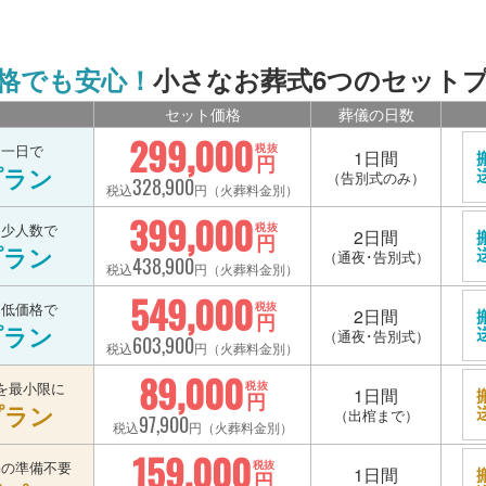
格でも安心！
小さなお葬式6つのセット
セット価格
葬儀の日数
299,000
を一日で
税抜
1日間
円
プラン
（告別式のみ）
328,900
税込
円（火葬料金別）
399,000
を少人数で
税抜
2日間
円
プラン
（通夜･告別式）
438,900
税込
円（火葬料金別）
549,000
を低価格で
税抜
2日間
円
プラン
（通夜･告別式）
603,900
税込
円（火葬料金別）
89,000
を最小限に
税抜
1日間
円
プラン
（出棺まで）
97,900
税込
円（火葬料金別）
159,000
宅の準備不要
税抜
1日間
円