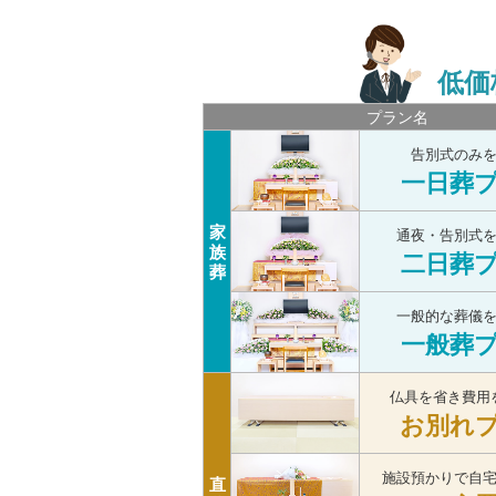
低価
プラン名
告別式のみ
一日葬
家
通夜・告別式
族
二日葬
葬
一般的な葬儀
一般葬
仏具を省き費用
お別れ
施設預かりで自
直