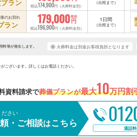
置プラン
（出棺まで）
174,900
税込
円（火葬料金別）
179,000
最後のお別れ
税抜
1日間
円
プラン
（出棺まで）
196,900
税込
円（火葬料金別）
用料等が発生します。
火葬料金は別途お客様負担となります
。
ンがございます。詳しくはお電話ください。
10
最大
万円割引
料資料請求で
葬儀プランが
012
ください
頼・ご相談
こちら
は
通話料