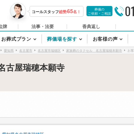
0
葬儀の
65
コールスタッフ
総勢
名！
ご依頼・ご相談
位牌
法事・法要
香典返し
お葬式プラン
葬儀場を探す
お客様の声
愛知県
名古屋市
名古屋市瑞穂区
家族葬のタクセル 名古屋瑞穂本願寺
お客
名古屋瑞穂本願寺