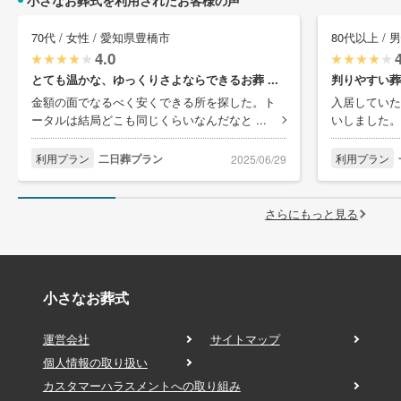
小さなお葬式を利用されたお客様の声
70代 / 女性 / 愛知県豊橋市
80代以上 / 
4.0
とても温かな、ゆっくりさよならできるお葬 ...
判りやすい葬
金額の面でなるべく安くできる所を探した。ト
入居していた
ータルは結局どこも同じくらいなんだなと ...
いしました。
利用プラン
二日葬プラン
利用プラン
2025/06/29
さらにもっと見る
小さなお葬式
運営会社
サイトマップ
個人情報の取り扱い
カスタマーハラスメントへの取り組み