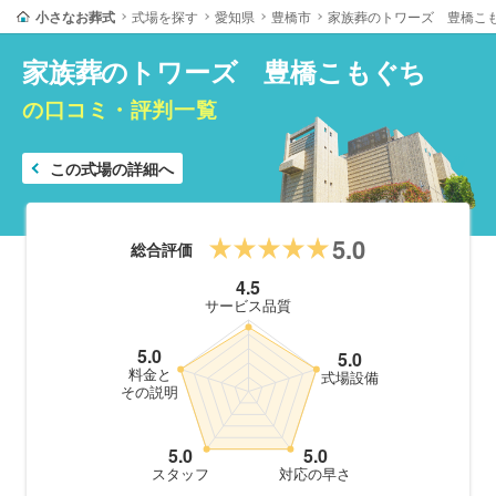
小さなお葬式
式場を探す
愛知県
豊橋市
家族葬のトワーズ 豊橋こ
家族葬のトワーズ 豊橋こもぐち
の口コミ・評判一覧
この式場の詳細へ
5.0
総合評価
4.5
サービス品質
5.0
5.0
料金と
式場設備
その説明
5.0
5.0
スタッフ
対応の早さ