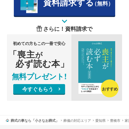
資料請求する
（無料）
さらに！資料請求で
初めての方もこの一冊で安心
「喪主
が
必ず読む本」
無料プレゼント!
今すぐもらう
おすすめ
葬式の事なら「小さなお葬式」
葬儀の対応エリア
愛知県
豊橋市
家