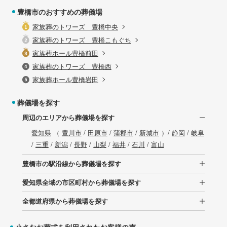
豊橋市のおすすめの葬儀場
家族葬のトワーズ 豊橋中央
家族葬のトワーズ 豊橋こもぐち
家族葬ホール豊橋前田
家族葬のトワーズ 豊橋西
家族葬ホール豊橋岩田
葬儀場を探す
周辺のエリアから葬儀場を探す
愛知県
（
豊川市
/
田原市
/
蒲郡市
/
新城市
）/
静岡
/
岐阜
/
三重
/
新潟
/
長野
/
山梨
/
福井
/
石川
/
富山
豊橋市の駅沿線から葬儀場を探す
愛知県全域の市区町村から葬儀場を探す
全都道府県から葬儀場を探す