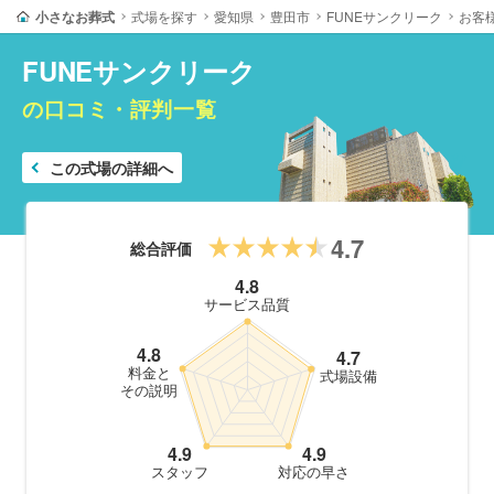
小さなお葬式
式場を探す
愛知県
豊田市
FUNEサンクリーク
お客
FUNEサンクリーク
の口コミ・評判一覧
この式場の詳細へ
4.7
総合評価
4.8
サービス品質
4.8
4.7
料金と
式場設備
その説明
4.9
4.9
スタッフ
対応の早さ