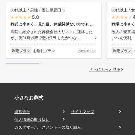
80代以上 / 男性 / 愛知県豊田市
80代以上 / 
5.0
葬式は小さく、見た目、体裁関係ない方でも ...
葬場は小さく
病院に紹介された葬儀会社のリストに連絡した
故人の安置場
が、夜21時以降で数社TELしたがつな ...
いへん便利。
利用プラン
お別れプラン
利用プラン
2026/01/28
さらにもっと見る
小さなお葬式
運営会社
サイトマップ
個人情報の取り扱い
カスタマーハラスメントへの取り組み