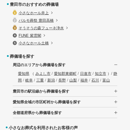
豊田市のおすすめの葬儀場
小さなホール井上
パルモ葬祭 豊田高橋
そうそうの森フューネ浄水
FUNE 紫雲閣
小さなホール土橋
葬儀場を探す
周辺のエリアから葬儀場を探す
愛知県
（
みよし市
/
愛知郡東郷町
/
日進市
/
知立市
）/
静
岡
/
岐阜
/
三重
/
新潟
/
長野
/
山梨
/
福井
/
石川
/
富山
豊田市の駅沿線から葬儀場を探す
愛知県全域の市区町村から葬儀場を探す
全都道府県から葬儀場を探す
小さなお葬式を利用されたお客様の声