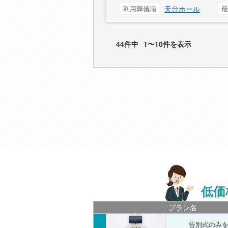
利用葬儀場
天台ホール
最
44件中
1〜10件を表示
低価
プラン名
告別式のみ