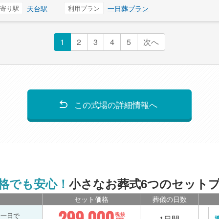
寄り駅
天台駅
利用プラン
一日葬プラン
1
2
3
4
5
次へ
この式場の詳細情報へ
格でも安心！
小さなお葬式6つのセット
セット価格
葬儀の日数
299,000
を一日で
税抜
1日間