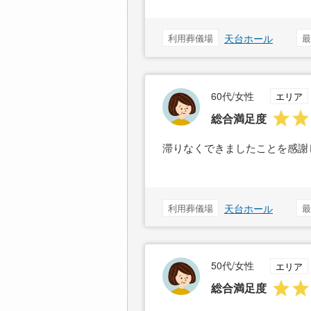
利用葬儀場
天台ホール
最
60代/女性
エリア
総合満足度
滞りなくできましたことを感謝
利用葬儀場
天台ホール
最
50代/女性
エリア
総合満足度