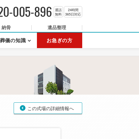
20-005-896
通話
24時間
無料
365日対応
納骨
遺品整理
葬儀の知識
お急ぎの方
この式場の詳細情報へ