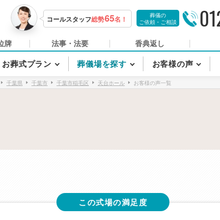
01
葬儀の
65
コールスタッフ
総勢
名！
ご依頼・ご相談
位牌
法事・法要
香典返し
お葬式プラン
葬儀場を探す
お客様の声
千葉県
千葉市
千葉市稲毛区
天台ホール
お客様の声一覧
この式場の満足度