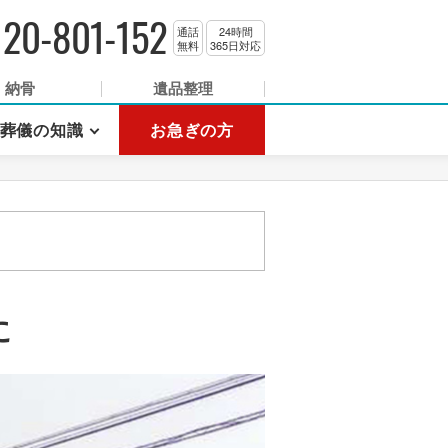
120-801-152
通話
24時間
無料
365日対応
納骨
遺品整理
葬儀の知識
お急ぎの方
に