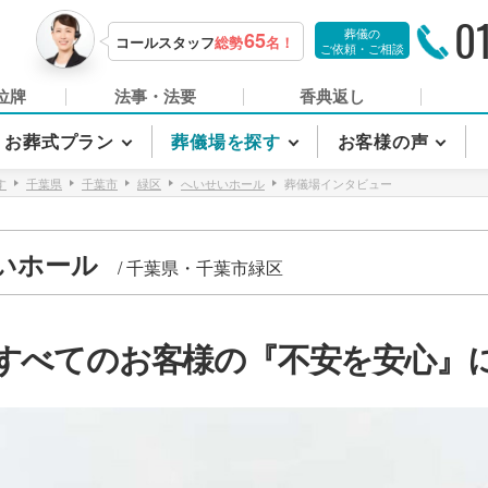
0
葬儀の
65
コールスタッフ
総勢
名！
ご依頼・ご相談
位牌
法事・法要
香典返し
お葬式プラン
葬儀場を探す
お客様の声
す
千葉県
千葉市
緑区
へいせいホール
葬儀場インタビュー
いホール
/
千葉県・千葉市緑区
すべてのお客様の『不安を安心』