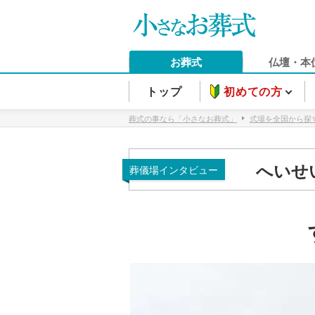
お葬式
仏壇・本
トップ
初めての方
葬式の事なら「小さなお葬式」
式場を全国から探
へいせ