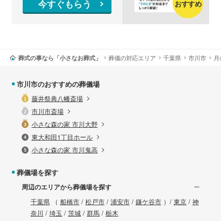
今すぐもらう
おすすめ
葬式の事なら「小さなお葬式」
葬儀の対応エリア
千葉県
市川市
月
市川市のおすすめの葬儀場
藤井祭典八幡斎場
市川市斎場
小さな森の家 市川大野
東大和田1丁目ホール
小さな森の家 市川鬼高
葬儀場を探す
周辺のエリアから葬儀場を探す
千葉県
（
船橋市
/
松戸市
/
浦安市
/
鎌ケ谷市
）/
東京
/
神
奈川
/
埼玉
/
茨城
/
群馬
/
栃木