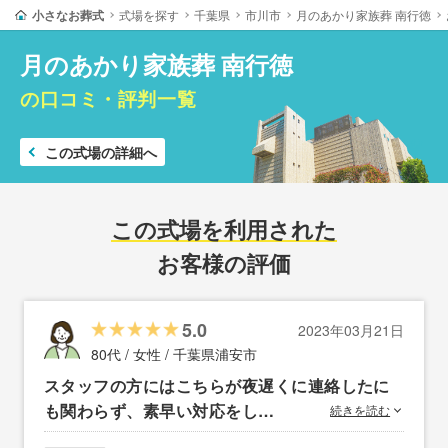
小さなお葬式
式場を探す
千葉県
市川市
月のあかり家族葬 南行徳
月のあかり家族葬 南行徳
の口コミ・評判一覧
この式場の詳細へ
この式場を利用された
お客様の評価
5.0
2023年03月21日
80代 / 女性 /
千葉県浦安市
スタッフの方にはこちらが夜遅くに連絡したに
も関わらず、素早い対応をし…
続きを読む