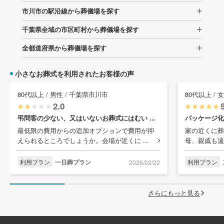
市川市の駅沿線から葬儀場を探す
千葉県全域の市区町村から葬儀場を探す
全都道府県から葬儀場を探す
小さなお葬式を利用されたお客様の声
80代以上 / 男性 / 千葉県市川市
80代以上 / 
2.0
弔問客の少ない、又はいないお葬式にはむい ...
パッケージ化
最低限の費用からの追加オプションで費用が抑
家の近くに葬
えられるところでしょうか。会場が近くに ...
母、親戚も遠
利用プラン
一日葬プラン
利用プラン
2026/02/22
さらにもっと見る