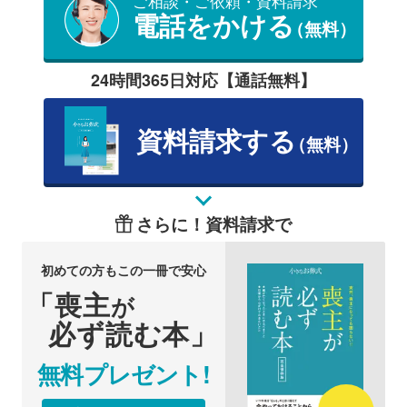
ご相談・ご依頼・資料請求
電話をかける
（無料）
24時間365日対応【通話無料】
資料請求する
（無料）
さらに！資料請求で
初めての方もこの一冊で安心
「喪主
が
必ず読む本」
無料プレゼント!