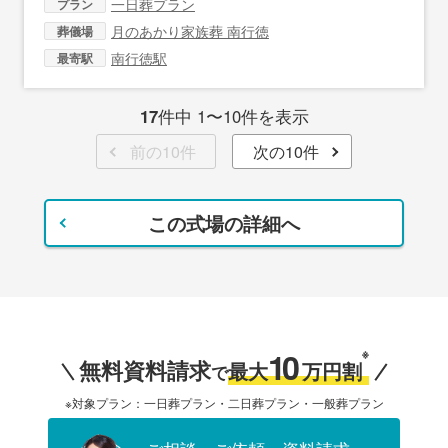
一日葬プラン
プラン
月のあかり家族葬 南行徳
葬儀場
南行徳駅
最寄駅
17
件中 1〜10件を表示
前の10件
次の10件
この式場の詳細へ
10
※
無料資料請求
最大
万円割
で
※対象プラン：一日葬プラン・二日葬プラン・一般葬プラン