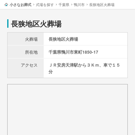
小さなお葬式
式場を探す
千葉県
鴨川市
長狭地区火葬場
長狭地区火葬場
火葬場
長狭地区火葬場
所在地
千葉県
鴨川市
東町1850-17
アクセス
ＪＲ安房天津駅から３Ｋｍ、車で１５
分