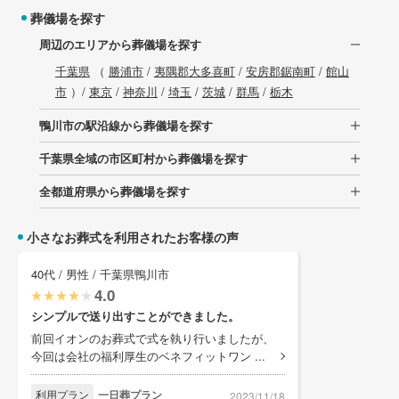
葬儀場を探す
周辺のエリアから葬儀場を探す
千葉県
（
勝浦市
/
夷隅郡大多喜町
/
安房郡鋸南町
/
館山
市
）/
東京
/
神奈川
/
埼玉
/
茨城
/
群馬
/
栃木
鴨川市の駅沿線から葬儀場を探す
千葉県全域の市区町村から葬儀場を探す
全都道府県から葬儀場を探す
小さなお葬式を利用されたお客様の声
40代 / 男性 / 千葉県鴨川市
4.0
シンプルで送り出すことができました。
前回イオンのお葬式で式を執り行いましたが、
今回は会社の福利厚生のベネフィットワン ...
利用プラン
一日葬プラン
2023/11/18