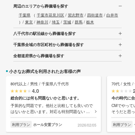
周辺のエリアから葬儀場を探す
千葉県
（
千葉市花見川区
/
習志野市
/
四街道市
/
白井市
）/
東京
/
神奈川
/
埼玉
/
茨城
/
群馬
/
栃木
八千代市の駅沿線から葬儀場を探す
千葉県全域の市区町村から葬儀場を探す
全都道府県から葬儀場を探す
小さなお葬式を利用されたお客様の声
80代以上 / 男性 / 千葉県八千代市
70代 / 女性
4.0
総合的には何も問題ないかと思います。
今の時代に合
予算的な問題です。他社と比較しても良いので
CMでやって
はないかと思います。対応も特別問題ない ...
そうだと思っ
利用プラン
ホール安置プラン
利用プラン
2026/02/05