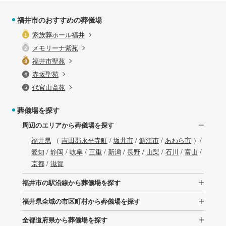
福井市のおすすめの葬儀場
家族葬ホール福井
メモリーナ紫苑
福井市聖苑
赤坂聖苑
代官山斎苑
葬儀場を探す
周辺のエリアから葬儀場を探す
福井県
（
吉田郡永平寺町
/
坂井市
/
鯖江市
/
あわら市
）/
愛知
/
静岡
/
岐阜
/
三重
/
新潟
/
長野
/
山梨
/
石川
/
富山
/
京都
/
滋賀
福井市の駅沿線から葬儀場を探す
福井県全域の市区町村から葬儀場を探す
全都道府県から葬儀場を探す