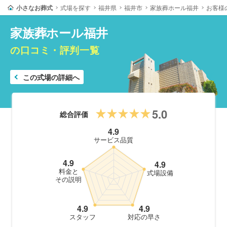
小さなお葬式
式場を探す
福井県
福井市
家族葬ホール福井
お客様
家族葬ホール福井
の口コミ・評判一覧
この式場の詳細へ
5.0
総合評価
4.9
サービス品質
4.9
4.9
料金と
式場設備
その説明
4.9
4.9
スタッフ
対応の早さ