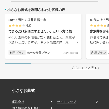
小さなお葬式を利用されたお客様の声
30代 / 男性 / 福井県福井市
80代以上 / 
4.0
できるだけ安価にすませたい、という方に検 ...
家族葬をお考
やはり直葬のお値段が安く感じたこと。規模が
葬儀まであま
大きいと思いますが、ネット検索の際、最 ...
社に問い合わ
利用プラン
ホール安置プラン
利用プラン
2026/03/13
さらにもっと見る
小さなお葬式
運営会社
サイトマップ
個人情報の取り扱い