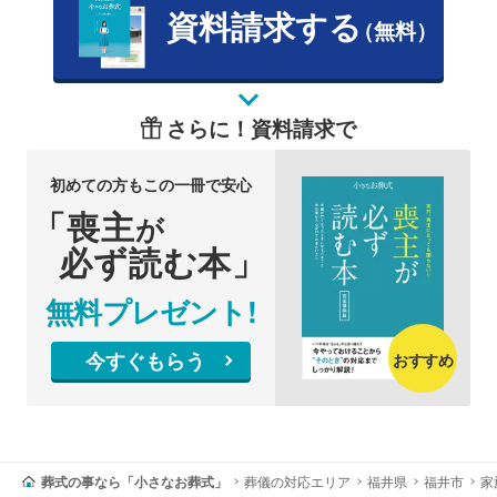
資料請求する
（無料）
さらに！資料請求で
初めての方もこの一冊で安心
「喪主
が
必ず読む本」
無料プレゼント!
今すぐもらう
おすすめ
葬式の事なら「小さなお葬式」
葬儀の対応エリア
福井県
福井市
家