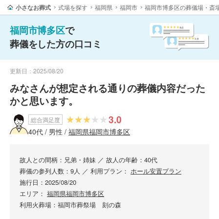
小さなお葬式
式場を探す
福岡県
福岡市
福岡市博多区の葬儀場・斎
福岡市博多区
で
葬儀をした方の口コミ
更新日：2025/08/20
みなさんが想定される通りの葬儀内容だった
かと思います。
3.0
総合満足度
40代 / 男性 /
福岡県福岡市博多区
故人との間柄：兄弟・姉妹
／
故人の年齢：40代
葬儀の参列人数：9人
／
利用プラン：
ホール安置プラン
施行日：2025/08/20
エリア：
福岡県福岡市博多区
利用火葬場：福岡市葬祭場 刻の森