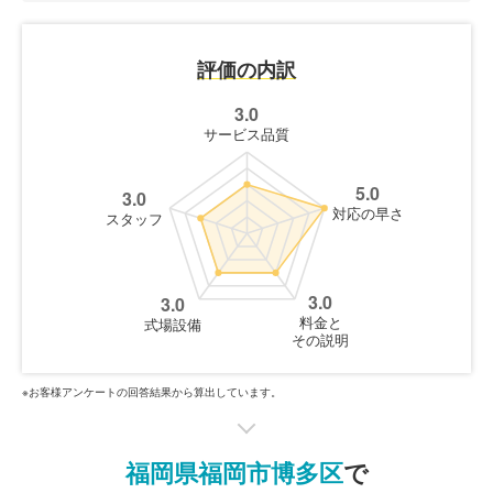
評価の内訳
3.0
サービス品質
5.0
3.0
対応の早さ
スタッフ
3.0
3.0
料金と
式場設備
その説明
※お客様アンケートの回答結果から算出しています。
福岡県福岡市博多区
で