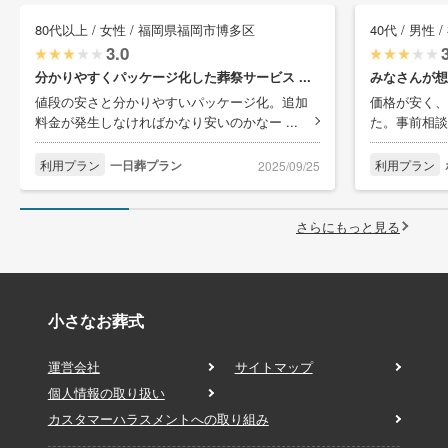
80代以上 / 女性 / 福岡県福岡市博多区
40代 / 男性
3.0
分かりやすくパッケージ化した葬祭サービス ...
みなさんが想
値段の安さと分かりやすいパッケージ化。追加
価格が安く、
料金が発生しなければかなり安いのかなー ...
た。事前相談
利用プラン
一日葬プラン
利用プラン
2025/09/25
さらにもっと見る
小さなお葬式
運営会社
サイトマップ
個人情報の取り扱い
カスタマーハラスメントへの取り組み