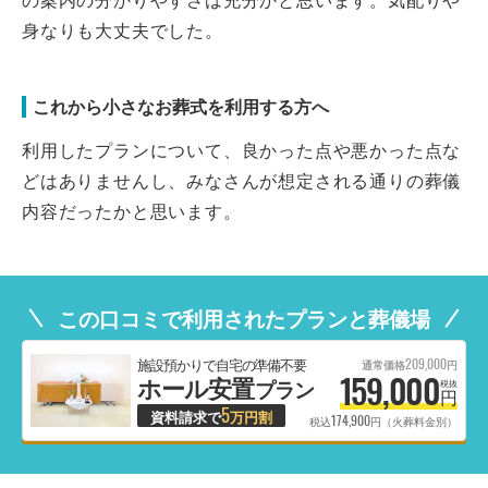
身なりも大丈夫でした。
これから小さなお葬式を利用する方へ
利用したプランについて、良かった点や悪かった点な
どはありませんし、みなさんが想定される通りの葬儀
内容だったかと思います。
この口コミで利用されたプランと葬儀場
209,000
施設預かりで自宅の準備不要
通常価格
円
159,000
ホール安置
プラン
税抜
円
5
資料請求で
万円割
174,900
税込
円（火葬料金別）