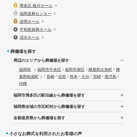
博多区 板付ホール
福岡直葬センター
諸岡ホール
平和家族葬ホール
清水ホール
葬儀場を探す
周辺のエリアから葬儀場を探す
福岡県
（
福岡市中央区
/
福岡市南区
/
糟屋郡志免町
/
糟
屋郡粕屋町
）/
長崎
/
佐賀
/
熊本
/
大分
/
宮崎
/
鹿児島
/
沖縄
福岡市博多区の駅沿線から葬儀場を探す
福岡県全域の市区町村から葬儀場を探す
全都道府県から葬儀場を探す
小さなお葬式を利用されたお客様の声