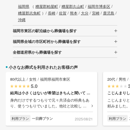
福岡県
（
糟屋郡粕屋町
/
糟屋郡久山町
/
福岡市博多区
/
糟屋郡志免町
）/
長崎
/
佐賀
/
熊本
/
大分
/
宮崎
/
鹿児島
/
沖縄
福岡市東区の駅沿線から葬儀場を探す
福岡県全域の市区町村から葬儀場を探す
全都道府県から葬儀場を探す
小さなお葬式を利用されたお客様の声
80代以上 / 女性 / 福岡県福岡市東区
20代 / 男性
5.0
結局は小さくはないが希望はきちんと聞いて ...
こじんまりし
身内だけでするつもりで元々共済会の特典もあ
こじんまりと
り、使うつもりでいました。他社と比較し ...
頼みました。
利用プラン
一日葬プラン
利用プラン
2025/08/21