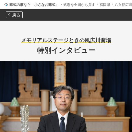
葬式の事なら「小さなお葬式」
式場を全国から探す
福岡県
八女郡広
戻る
メモリアルステージときの風広川斎場
特別インタビュー