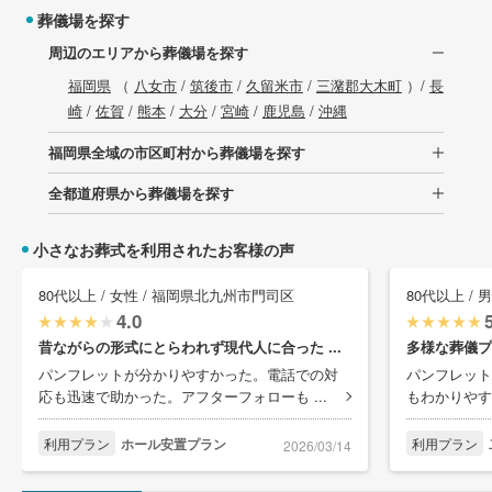
葬儀場を探す
周辺のエリアから葬儀場を探す
福岡県
（
八女市
/
筑後市
/
久留米市
/
三潴郡大木町
）/
長
崎
/
佐賀
/
熊本
/
大分
/
宮崎
/
鹿児島
/
沖縄
福岡県全域の市区町村から葬儀場を探す
全都道府県から葬儀場を探す
小さなお葬式を利用されたお客様の声
80代以上 / 女性 / 福岡県北九州市門司区
80代以上 /
4.0
昔ながらの形式にとらわれず現代人に合った ...
多様な葬儀プ
パンフレットが分かりやすかった。電話での対
パンフレット
応も迅速で助かった。アフターフォローも ...
もわかりやす
利用プラン
ホール安置プラン
利用プラン
2026/03/14