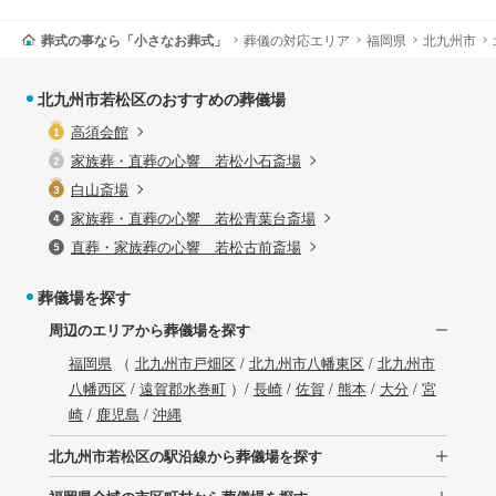
葬式の事なら「小さなお葬式」
葬儀の対応エリア
福岡県
北九州市
北九州市若松区のおすすめの葬儀場
高須会館
家族葬・直葬の心響 若松小石斎場
白山斎場
家族葬・直葬の心響 若松青葉台斎場
直葬・家族葬の心響 若松古前斎場
葬儀場を探す
周辺のエリアから葬儀場を探す
福岡県
（
北九州市戸畑区
/
北九州市八幡東区
/
北九州市
八幡西区
/
遠賀郡水巻町
）/
長崎
/
佐賀
/
熊本
/
大分
/
宮
崎
/
鹿児島
/
沖縄
北九州市若松区の駅沿線から葬儀場を探す