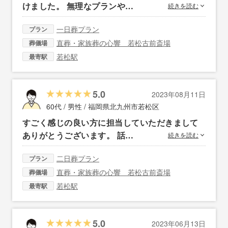
けました。 無理なプランや…
続きを読む
一日葬プラン
プラン
直葬・家族葬の心響 若松古前斎場
葬儀場
若松駅
最寄駅
5.0
2023年08月11日
60代 / 男性 /
福岡県北九州市若松区
すごく感じの良い方に担当していただきまして
ありがとうございます。 話…
続きを読む
二日葬プラン
プラン
直葬・家族葬の心響 若松古前斎場
葬儀場
若松駅
最寄駅
5.0
2023年06月13日