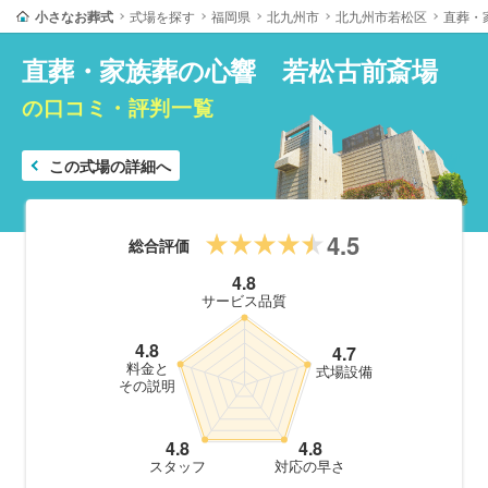
小さなお葬式
式場を探す
福岡県
北九州市
北九州市若松区
直葬・
直葬・家族葬の心響 若松古前斎場
の口コミ・評判一覧
この式場の詳細へ
4.5
総合評価
4.8
サービス品質
4.8
4.7
料金と
式場設備
その説明
4.8
4.8
スタッフ
対応の早さ