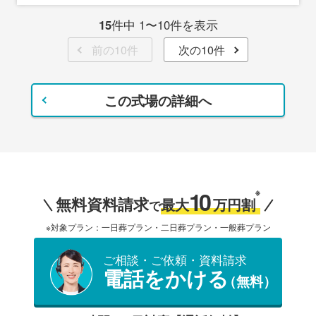
15
件中 1〜10件を表示
前の10件
次の10件
この式場の詳細へ
10
※
無料資料請求
最大
万円割
で
※対象プラン：一日葬プラン・二日葬プラン・一般葬プラン
ご相談・ご依頼・資料請求
電話をかける
（無料）