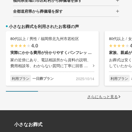
福岡県全域の市区町村から葬儀場を探す
全都道府県から葬儀場を探す
小さなお葬式を利用されたお客様の声
80代以上 / 男性 / 福岡県北九州市若松区
80代以上 /
4.0
実際にかかる費用が分かりやすくパンフレッ ...
家族、親戚が
家の近傍にあり、電話相談所から資料の説明、
お葬式は安く
費用相談等、わからない質問に丁寧に回答 ...
していたから
利用プラン
一日葬プラン
利用プラン
2025/10/14
さらにもっと見る
小さなお葬式