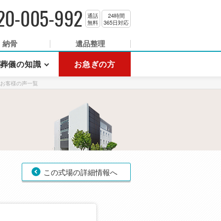
20-005-992
通話
24時間
無料
365日対応
納骨
遺品整理
葬儀の知識
お急ぎの方
お客様の声一覧
この式場の詳細情報へ