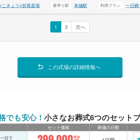
(こきょう)/折尾斎場
最寄り駅
本城駅
利用プラン
一日葬
1
2
次へ
この式場の詳細情報へ
格でも安心！
小さなお葬式6つのセット
セット価格
葬儀の日数
299,000
を一日で
税抜
1日間