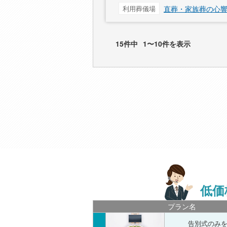
利用葬儀場
直葬・家族葬の心響
15件中
1〜10件を表示
低価
プラン名
告別式のみ