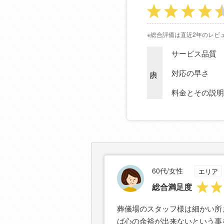
※総合評価は直近2年のレビ
サービス品質
内訳
対応の早さ
料金とその説明
60代/女性
エリア
総合満足度
葬儀場のスタッフ様は細かい所
ば心の余裕が出来ないという事