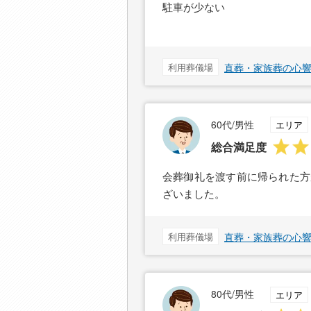
駐車が少ない
利用葬儀場
直葬・家族葬の心響
60代/男性
エリア
総合満足度
会葬御礼を渡す前に帰られた方
ざいました。
利用葬儀場
直葬・家族葬の心響
80代/男性
エリア