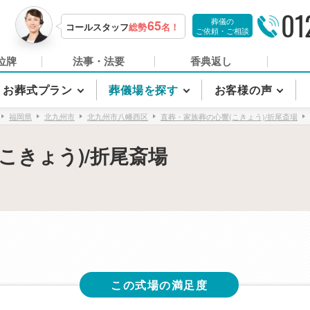
01
葬儀の
65
コールスタッフ
総勢
名！
ご依頼・ご相談
位牌
法事・法要
香典返し
お葬式プラン
葬儀場を探す
お客様の声
福岡県
北九州市
北九州市八幡西区
直葬・家族葬の心響(こきょう)/折尾斎場
こきょう)/折尾斎場
この式場の満足度