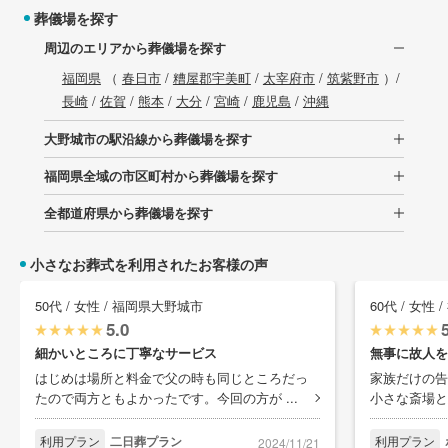
葬儀場を探す
周辺のエリアから葬儀場を探す
福岡県
（
春日市
/
糟屋郡宇美町
/
太宰府市
/
筑紫野市
）/
長崎
/
佐賀
/
熊本
/
大分
/
宮崎
/
鹿児島
/
沖縄
大野城市の駅沿線から葬儀場を探す
福岡県全域の市区町村から葬儀場を探す
全都道府県から葬儀場を探す
小さなお葬式を利用されたお客様の声
50代 / 女性 / 福岡県大野城市
60代 / 女性
5.0
細かいところに丁寧なサービス
無事に故人を
はじめは場所と料金で父の時も同じところだっ
家族だけの告
たので両方ともよかったです。今回の方が ...
小さな斎場と
利用プラン
二日葬プラン
利用プラン
2024/11/21