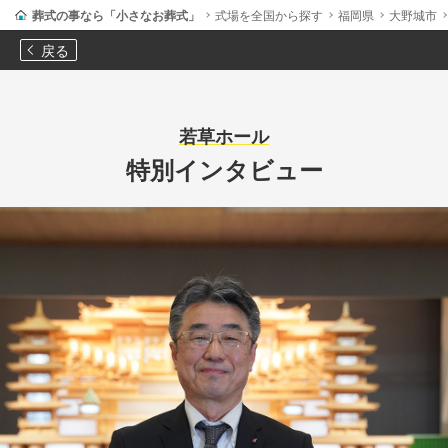
葬式の事なら「小さなお葬式」
式場を全国から探す
福岡県
大野城市
戻る
若草ホール
特別インタビュー