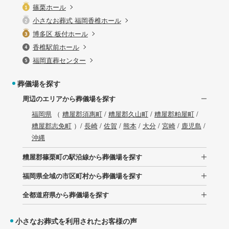
篠栗ホール
小さなお葬式 福岡香椎ホール
博多区 板付ホール
香椎駅前ホール
福岡直葬センター
葬儀場を探す
周辺のエリアから葬儀場を探す
福岡県
（
糟屋郡須惠町
/
糟屋郡久山町
/
糟屋郡粕屋町
/
糟屋郡志免町
）/
長崎
/
佐賀
/
熊本
/
大分
/
宮崎
/
鹿児島
/
沖縄
糟屋郡篠栗町の駅沿線から葬儀場を探す
福岡県全域の市区町村から葬儀場を探す
全都道府県から葬儀場を探す
小さなお葬式を利用されたお客様の声