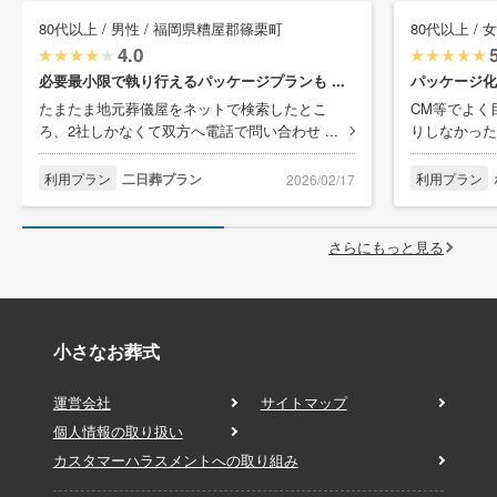
80代以上 / 男性 / 福岡県糟屋郡篠栗町
80代以上 /
4.0
必要最小限で執り行えるパッケージプランも ...
パッケージ化
たまたま地元葬儀屋をネットで検索したとこ
CM等でよく
ろ、2社しかなくて双方へ電話で問い合わせ ...
りしなかった
利用プラン
二日葬プラン
利用プラン
2026/02/17
さらにもっと見る
小さなお葬式
運営会社
サイトマップ
個人情報の取り扱い
カスタマーハラスメントへの取り組み