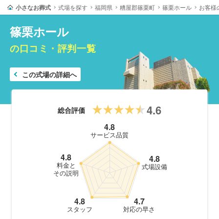
小さなお葬式
式場を探す
福岡県
糟屋郡篠栗町
篠栗ホール
お客様
篠栗ホール
の口コミ・評判一覧
この式場の詳細へ
4.6
総合評価
4.8
サービス品質
4.8
4.8
料金と
式場設備
その説明
4.8
4.7
スタッフ
対応の早さ