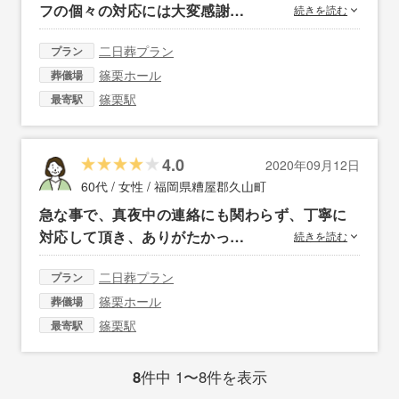
フの個々の対応には大変感謝…
続きを読む
二日葬プラン
プラン
篠栗ホール
葬儀場
篠栗駅
最寄駅
4.0
2020年09月12日
60代 / 女性 /
福岡県糟屋郡久山町
急な事で、真夜中の連絡にも関わらず、丁寧に
対応して頂き、ありがたかっ…
続きを読む
二日葬プラン
プラン
篠栗ホール
葬儀場
篠栗駅
最寄駅
8
件中 1〜8件を表示