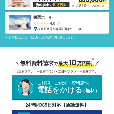
10
資料請求で
万円割
438,900
税込
円（火葬料金別）
篠栗ホール
4.0
(8)
福岡県糟屋郡篠栗町尾仲103-13 ...
※一部式場ではプラン料金以外に式場使用料等が発生します。
10
※
無料資料請求
最大
万円割
で
※対象プラン：一日葬プラン・二日葬プラン・一般葬プラン
ご相談・ご依頼・資料請求
電話をかける
（無料）
24時間365日対応【通話無料】