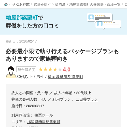
小さなお葬式
式場を探す
福岡県
糟屋郡篠栗町の葬儀場・斎場一覧
糟屋郡篠栗町
で
葬儀をした方の口コミ
更新日：2026/02/17
必要最小限で執り行えるパッケージプランも
ありますので家族葬向き
4.0
総合満足度
80代以上 / 男性 /
福岡県糟屋郡篠栗町
故人との間柄：父・母
／
故人の年齢：80代以上
葬儀の参列人数：4人
／
利用プラン：
二日葬プラン
施行日：2026/02/17
利用葬儀場：
篠栗ホール
エリア：
福岡県糟屋郡篠栗町