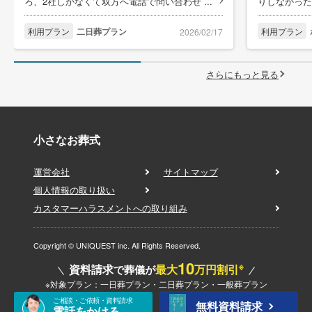
ろ、2社しかなくて双方へ電話で問い合わせ ...
りしなかった
利用プラン
二日葬プラン
利用プラン
2026/02/17
さらにもっと見る
小さなお葬式
運営会社
サイトマップ
個人情報の取り扱い
カスタマーハラスメントへの取り組み
Copyright © UNIQUEST inc. All Rights Reserved.
10
※
資料請求
最大
万円割引
で葬儀が
※対象プラン：一日葬プラン・二日葬プラン・一般葬プラン
ご相談・ご依頼・資料請求
無料資料請求
電話をかける