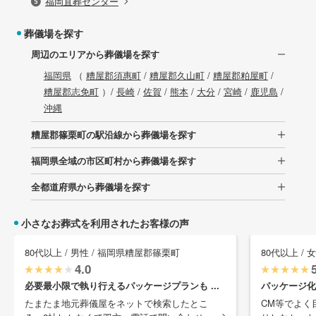
福岡直葬センター
葬儀場を探す
周辺のエリアから葬儀場を探す
福岡県
（
糟屋郡須惠町
/
糟屋郡久山町
/
糟屋郡粕屋町
/
糟屋郡志免町
）/
長崎
/
佐賀
/
熊本
/
大分
/
宮崎
/
鹿児島
/
沖縄
糟屋郡篠栗町の駅沿線から葬儀場を探す
福岡県全域の市区町村から葬儀場を探す
全都道府県から葬儀場を探す
小さなお葬式を利用されたお客様の声
80代以上 / 男性 / 福岡県糟屋郡篠栗町
80代以上 /
4.0
必要最小限で執り行えるパッケージプランも ...
パッケージ化
たまたま地元葬儀屋をネットで検索したとこ
CM等でよく