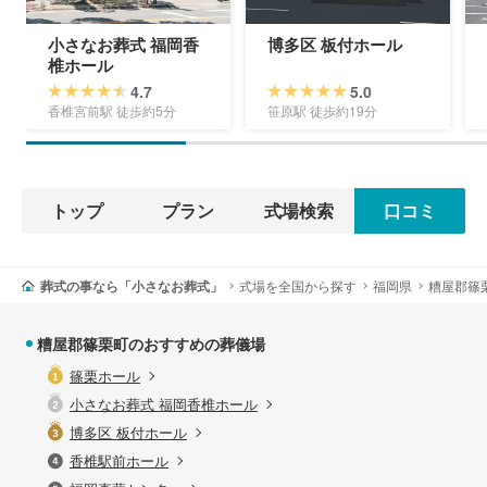
小さなお葬式 福岡香
博多区 板付ホール
椎ホール
4.7
5.0
香椎宮前駅 徒歩約5分
笹原駅 徒歩約19分
トップ
プラン
式場検索
口コミ
葬式の事なら「小さなお葬式」
式場を全国から探す
福岡県
糟屋郡篠
糟屋郡篠栗町のおすすめの葬儀場
篠栗ホール
小さなお葬式 福岡香椎ホール
博多区 板付ホール
香椎駅前ホール