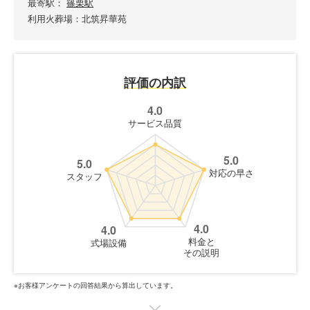
最寄駅：
篠栗駅
利用火葬場：北筑昇華苑
評価の内訳
4.0
サービス品質
5.0
5.0
対応の早さ
スタッフ
4.0
4.0
料金と
式場設備
その説明
※お客様アンケートの回答結果から算出しています。