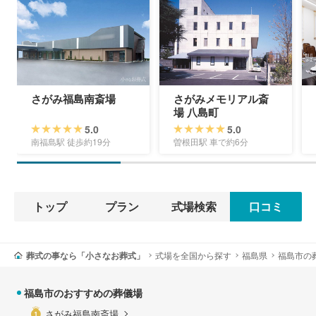
さがみ福島南斎場
さがみメモリアル斎
場 八島町
5.0
5.0
南福島駅 徒歩約19分
曽根田駅 車で約6分
トップ
プラン
式場検索
口コミ
葬式の事なら「小さなお葬式」
式場を全国から探す
福島県
福島市の
福島市のおすすめの葬儀場
さがみ福島南斎場