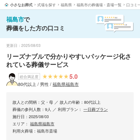
小さなお葬式
式場を探す
福島県
福島市の葬儀場・斎場一覧
口コミ
福島市
で
葬儀をした方の口コミ
更新日：2025/08/03
リーズナブルで分かりやすいパッケージ化さ
れている葬儀サービス
5.0
総合満足度
80代以上 / 男性 /
福島県福島市
故人との間柄：父・母
／
故人の年齢：80代以上
葬儀の参列人数：9人
／
利用プラン：
一日葬プラン
施行日：2025/08/03
エリア：
福島県福島市
利用火葬場：福島市斎場