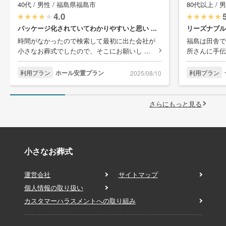
40代 / 男性 / 福島県福島市
80代以上 / 
4.0
パッケージ化されていてわかりやすいと思い ...
リーズナブル
時間がなかったので検索して最初に出た会社が
福島は田舎で
小さなお葬式でしたので、そこにお願いし ...
所さんに手伝
利用プラン
ホール安置プラン
利用プラン
2025/08/10
さらにもっと見る
小さなお葬式
運営会社
サイトマップ
個人情報の取り扱い
カスタマーハラスメントへの取り組み