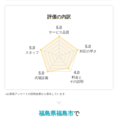
評価の内訳
5.0
サービス品質
5.0
5.0
対応の早さ
スタッフ
4.0
5.0
料金と
式場設備
その説明
※お客様アンケートの回答結果から算出しています。
福島県福島市
で