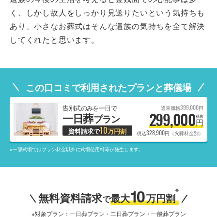
く、しかし故人をしっかり見送りたいという気持ちも
あり、小さなお葬式はそんな遺族の気持ちを全て解決
してくれたと思います。
この口コミで利用されたプランと葬儀場
399,000
告別式のみを一日で
通常価格
円
299,000
一日葬
プラン
税抜
円
10
資料請求で
万円割
328,900
税込
円（火葬料金別）
※一部式場ではプラン料金以外に式場使用料等が発生します。
10
※
無料資料請求
最大
万円割
で
※対象プラン：一日葬プラン・二日葬プラン・一般葬プラン