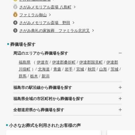
さがみメモリアル斎場 八島町
ファミラル御山
さがみメモリアル斎場 野田
さがみ典礼の家族葬 ファミラル北沢又
葬儀場を探す
周辺のエリアから葬儀場を探す
福島県
（
伊達市
/
伊達郡桑折町
/
伊達郡国見町
/
伊達郡
川俣町
）/
北海道
/
青森
/
岩手
/
宮城
/
秋田
/
山形
/
茨城
/
群馬
/
栃木
/
新潟
福島市の駅沿線から葬儀場を探す
福島県全域の市区町村から葬儀場を探す
全都道府県から葬儀場を探す
小さなお葬式を利用されたお客様の声