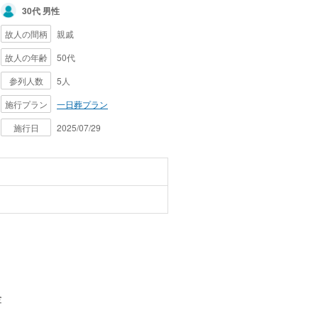
30代 男性
故人の間柄
親戚
故人の年齢
50代
参列人数
5人
施行プラン
一日葬プラン
施行日
2025/07/29
金