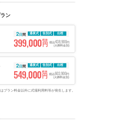
プラン
2
通夜式
告別式
出棺
日
間
399,000
税抜
438,900
円
税込
円
(火葬料金別)
2
通夜式
告別式
出棺
日
間
549,000
税抜
603,900
円
税込
円
(火葬料金別)
場ではプラン料金以外に式場利用料等が発生します。