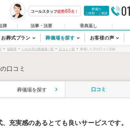
0
葬儀の
65
コールスタッフ
総勢
名！
ご依頼・ご相談
位牌
法事・法要
香典返し
お葬式プラン
葬儀場を探す
お客様の声
す
福島県
いわき市の葬儀場一覧
口コミ一覧
葬儀した方の口コミ詳細
方の口コミ
葬儀場を探す
口コミ
式、充実感のあるとても良いサービスです。