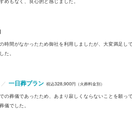
すめもなく、良心的と感じました。
由
の時間がなかったため御社を利用しましたが、大変満足し
した。
一日葬プラン
／
328,900
税込
円（火葬料金別）
での葬儀であったため、あまり寂しくならないことを願っ
葬儀でした。