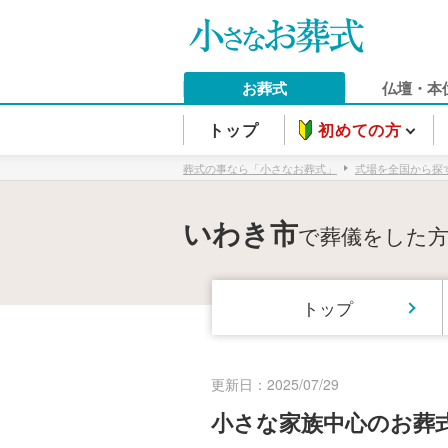
お葬式
仏壇・本
トップ
初めての方
葬式の事なら「小さなお葬式」
式場を全国から探
いわき市
で葬儀をした
トップ
更新日：2025/07/29
小さな家族中心のお葬