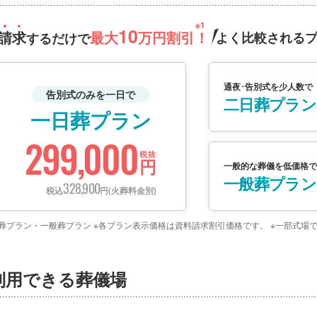
10
請
求
最大
万円割引！
よく比較される
するだけで
通夜･告別式を少人数で
告別式のみを一日で
二日葬プラン
一日葬プラン
299,000
税抜
円
一般的な葬儀を低価格で
一般葬プラン
328,900
税込
円(火葬料金別)
日葬プラン・一般葬プラン ※各プラン表示価格は資料請求割引価格です。 ※一部式
利用できる葬儀場