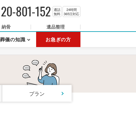
120-801-152
通話
24時間
無料
365日対応
納骨
遺品整理
葬儀の知識
お急ぎの方
プラン