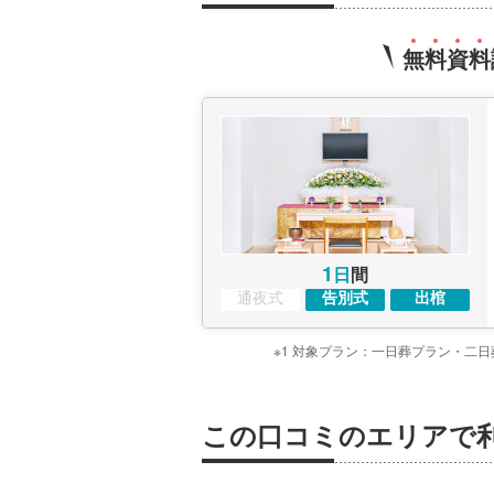
無
料
資
料
1
日
間
通夜式
告別式
出棺
※1 対象プラン：一日葬プラン・二
この口コミのエリアで