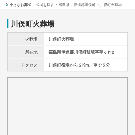
小さなお葬式
式場を探す
福島県
伊達郡川俣町
川俣町火葬場
川俣町火葬場
火葬場
川俣町火葬場
所在地
福島県
伊達郡川俣町
飯坂字芋ヶ作2
アクセス
川俣町役場から２Km、車で５分