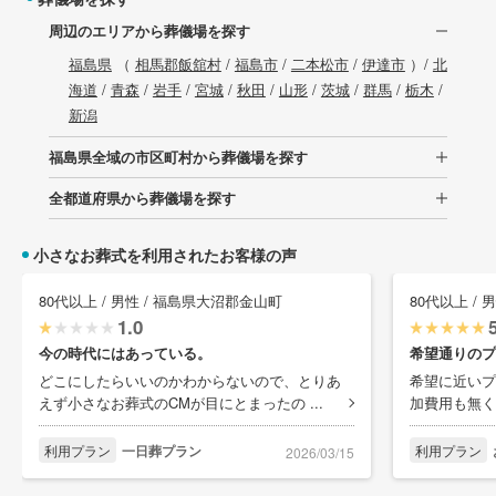
周辺のエリアから葬儀場を探す
福島県
（
相馬郡飯舘村
/
福島市
/
二本松市
/
伊達市
）/
北
海道
/
青森
/
岩手
/
宮城
/
秋田
/
山形
/
茨城
/
群馬
/
栃木
/
新潟
福島県全域の市区町村から葬儀場を探す
全都道府県から葬儀場を探す
小さなお葬式を利用されたお客様の声
80代以上 / 男性 / 福島県大沼郡金山町
80代以上 / 
1.0
今の時代にはあっている。
希望通りのプ
どこにしたらいいのかわからないので、とりあ
希望に近いプ
えず小さなお葬式のCMが目にとまったの ...
加費用も無く
利用プラン
一日葬プラン
利用プラン
2026/03/15