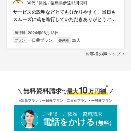
30代 / 男性 / 福島県伊達郡川俣町
サービスの説明などとても分かりやすく、当日も
スムーズに式を進行していただきありがとうござ
いました。
2024年06月13日
施行日
一日葬プラン
25人
プラン
参列者
お客様の声トップ
10
※
無料資料請求
最大
万円割
で
※対象プラン：一日葬プラン・二日葬プラン・一般葬プラン
ご相談・ご依頼・資料請求
電話をかける
（無料）