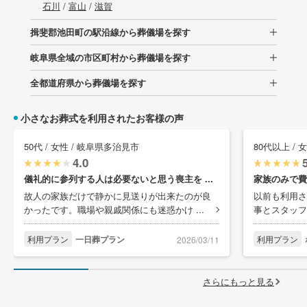
石川
/
富山
/
滋賀
揖斐郡池田町の駅沿線から葬儀場を探す
岐阜県全域の市区町村から葬儀場を探す
全都道府県から葬儀場を探す
小さなお葬式を利用されたお客様の声
50代 / 女性 / 岐阜県多治見市
80代以上 / 
4.0
儀礼的に参列する人は必要ないと思う喪主を ...
家族のみで費
故人の家族だけで静かに見送りが出来たのが良
以前も利用さ
かったです。職場や親戚関係にも迷惑かけ ...
事とスタッフ
利用プラン
一日葬プラン
利用プラン
2026/03/11
さらにもっと見る