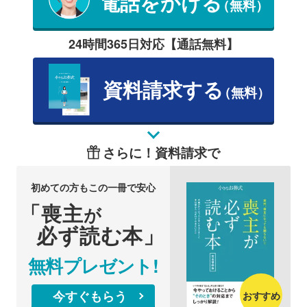
電話をかける
（無料）
24時間365日対応【通話無料】
資料請求する
（無料）
さらに！資料請求で
初めての方もこの一冊で安心
「喪主
が
必ず読む本」
無料プレゼント!
今すぐもらう
おすすめ