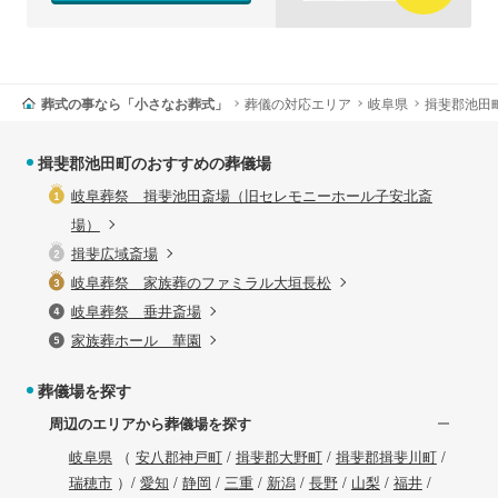
葬式の事なら「小さなお葬式」
葬儀の対応エリア
岐阜県
揖斐郡池田
揖斐郡池田町のおすすめの葬儀場
岐阜葬祭 揖斐池田斎場（旧セレモニーホール子安北斎
場）
揖斐広域斎場
岐阜葬祭 家族葬のファミラル大垣長松
岐阜葬祭 垂井斎場
家族葬ホール 華園
葬儀場を探す
周辺のエリアから葬儀場を探す
岐阜県
（
安八郡神戸町
/
揖斐郡大野町
/
揖斐郡揖斐川町
/
瑞穂市
）/
愛知
/
静岡
/
三重
/
新潟
/
長野
/
山梨
/
福井
/