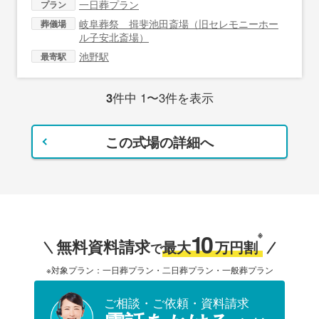
一日葬プラン
プラン
岐阜葬祭 揖斐池田斎場（旧セレモニーホー
葬儀場
ル子安北斎場）
池野駅
最寄駅
3
件中 1〜3件を表示
この式場の詳細へ
10
※
無料資料請求
最大
万円割
で
※対象プラン：一日葬プラン・二日葬プラン・一般葬プラン
ご相談・ご依頼・資料請求