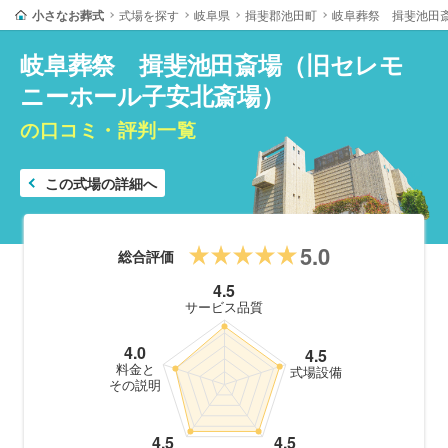
小さなお葬式
式場を探す
岐阜県
揖斐郡池田町
岐阜葬祭 揖斐池田
岐阜葬祭 揖斐池田斎場（旧セレモ
ニーホール子安北斎場）
の口コミ・評判一覧
この式場の詳細へ
5.0
総合評価
4.5
サービス品質
4.0
4.5
料金と
式場設備
その説明
4.5
4.5