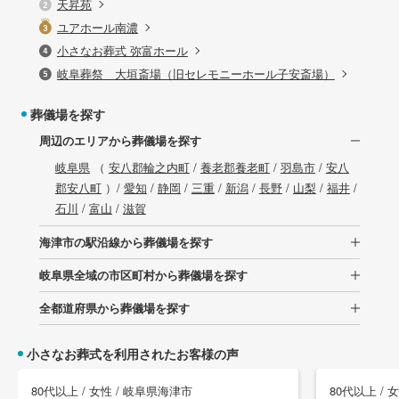
天昇苑
ユアホール南濃
小さなお葬式 弥富ホール
岐阜葬祭 大垣斎場（旧セレモニーホール子安斎場）
葬儀場を探す
周辺のエリアから葬儀場を探す
岐阜県
（
安八郡輪之内町
/
養老郡養老町
/
羽島市
/
安八
郡安八町
）/
愛知
/
静岡
/
三重
/
新潟
/
長野
/
山梨
/
福井
/
石川
/
富山
/
滋賀
海津市の駅沿線から葬儀場を探す
岐阜県全域の市区町村から葬儀場を探す
全都道府県から葬儀場を探す
小さなお葬式を利用されたお客様の声
80代以上 / 女性 / 岐阜県海津市
80代以上 / 