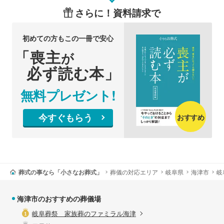
さらに！資料請求で
初めての方もこの一冊で安心
「喪主
が
必ず読む本」
無料プレゼント!
今すぐもらう
おすすめ
葬式の事なら「小さなお葬式」
葬儀の対応エリア
岐阜県
海津市
岐
海津市のおすすめの葬儀場
岐阜葬祭 家族葬のファミラル海津