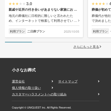
3.0
親戚や近所の付き合いがあまりない家族にお ...
葬儀が初めて
地元の葬儀社に日程的に難しいと言われたた
葬儀代が他社
め、インターネットで検索して利用させてい ...
で決めました
利用プラン
二日葬プラン
利用プラン
2025/10/05
さらにもっと見る
小さなお葬式
運営会社
サイトマップ
個人情報の取り扱い
カスタマーハラスメントへの取り組み
Copyright © UNIQUEST inc. All Rights Reserved.