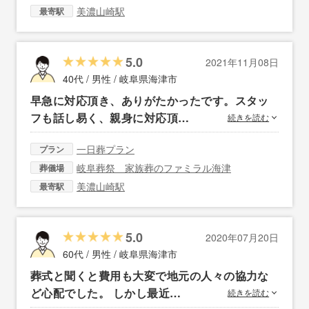
美濃山崎駅
最寄駅
5.0
2021年11月08日
40代 / 男性 /
岐阜県海津市
早急に対応頂き、ありがたかったです。スタッ
フも話し易く、親身に対応頂…
続きを読む
一日葬プラン
プラン
岐阜葬祭 家族葬のファミラル海津
葬儀場
美濃山崎駅
最寄駅
5.0
2020年07月20日
60代 / 男性 /
岐阜県海津市
葬式と聞くと費用も大変で地元の人々の協力な
ど心配でした。 しかし最近…
続きを読む