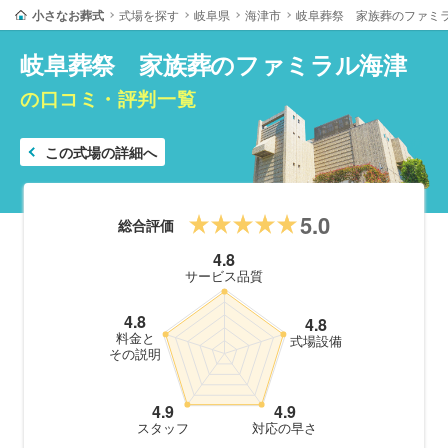
小さなお葬式
式場を探す
岐阜県
海津市
岐阜葬祭 家族葬のファミ
岐阜葬祭 家族葬のファミラル海津
の口コミ・評判一覧
この式場の詳細へ
5.0
総合評価
4.8
サービス品質
4.8
4.8
料金と
式場設備
その説明
4.9
4.9
スタッフ
対応の早さ