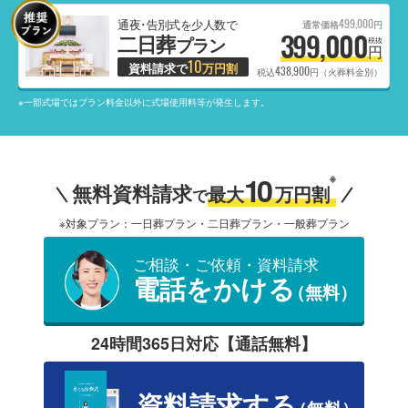
499,000
通夜･告別式を少人数で
通常価格
円
399,000
二日葬
プラン
税抜
円
10
資料請求で
万円割
438,900
税込
円（火葬料金別）
※一部式場ではプラン料金以外に式場使用料等が発生します。
10
※
無料資料請求
最大
万円割
で
※対象プラン：一日葬プラン・二日葬プラン・一般葬プラン
ご相談・ご依頼・資料請求
電話をかける
（無料）
24時間365日対応【通話無料】
資料請求する