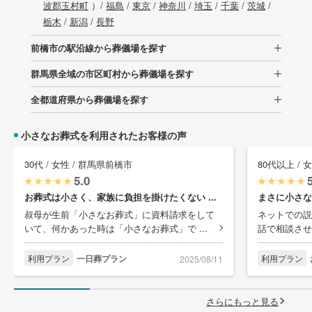
波郡玉村町
）/
福島
/
東京
/
神奈川
/
埼玉
/
千葉
/
茨城
/
栃木
/
新潟
/
長野
前橋市の駅沿線から葬儀場を探す
群馬県全域の市区町村から葬儀場を探す
全都道府県から葬儀場を探す
小さなお葬式を利用されたお客様の声
30代 / 女性 / 群馬県前橋市
80代以上 / 
5.0
お葬式は小さく、家族に負担を掛けたくない ...
まさに小さな
叔母が生前「小さなお葬式」に資料請求をして
ネットでの説
いて、何かあった時は「小さなお葬式」で ...
話で相談させ
利用プラン
一日葬プラン
利用プラン
2025/08/11
さらにもっと見る