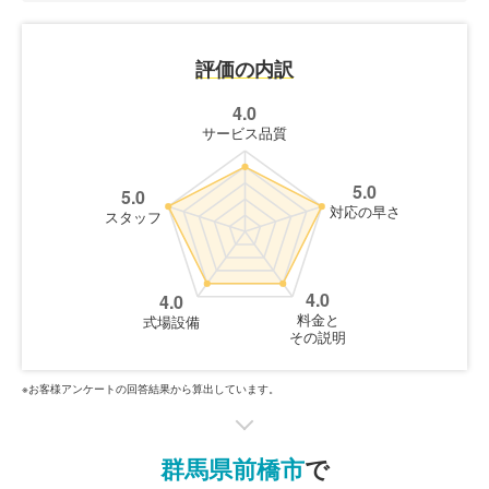
評価の内訳
4.0
サービス品質
5.0
5.0
対応の早さ
スタッフ
4.0
4.0
料金と
式場設備
その説明
※お客様アンケートの回答結果から算出しています。
群馬県前橋市
で