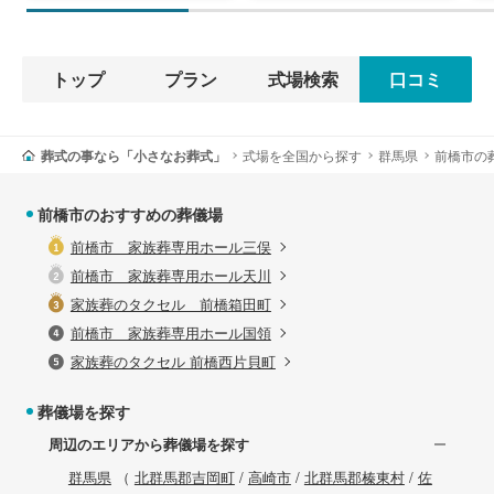
トップ
プラン
式場検索
口コミ
葬式の事なら「小さなお葬式」
式場を全国から探す
群馬県
前橋市の
前橋市のおすすめの葬儀場
前橋市 家族葬専用ホール三俣
前橋市 家族葬専用ホール天川
家族葬のタクセル 前橋箱田町
前橋市 家族葬専用ホール国領
家族葬のタクセル 前橋西片貝町
葬儀場を探す
周辺のエリアから葬儀場を探す
群馬県
（
北群馬郡吉岡町
/
高崎市
/
北群馬郡榛東村
/
佐