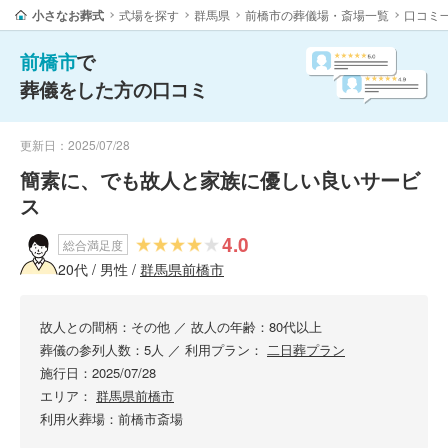
小さなお葬式
式場を探す
群馬県
前橋市の葬儀場・斎場一覧
口コミ
前橋市
で
葬儀をした方の口コミ
更新日：2025/07/28
簡素に、でも故人と家族に優しい良いサービ
ス
4.0
総合満足度
20代 / 男性 /
群馬県前橋市
故人との間柄：その他
／
故人の年齢：80代以上
葬儀の参列人数：5人
／
利用プラン：
二日葬プラン
施行日：2025/07/28
エリア：
群馬県前橋市
利用火葬場：前橋市斎場