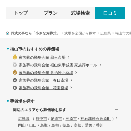
トップ
プラン
式場検索
口コミ
葬式の事なら「小さなお葬式」
式場を全国から探す
広島県
福山市の
福山市のおすすめの葬儀場
家族葬の飛鳥会館 蔵王斎場
家族葬の飛鳥会館 福山東手城店 家族葬ホール
家族葬の飛鳥会館 多治米北斎場
家族葬の飛鳥会館 春日斎場
家族葬の飛鳥会館 花園斎場
葬儀場を探す
周辺のエリアから葬儀場を探す
広島県
（
府中市
/
尾道市
/
三原市
/
神石郡神石高原町
）/
岡山
/
山口
/
鳥取
/
島根
/
徳島
/
高知
/
愛媛
/
香川