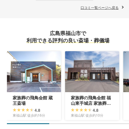
口コミ一覧ページへ戻る
広島県福山市で
利用できる評判の良い斎場・葬儀場
家族葬の飛鳥会館 蔵
家族葬の飛鳥会館 福
王斎場
山東手城店 家族葬ホ
ール
4.8
4.8
東福山駅 徒歩約16分
東福山駅 徒歩約10分