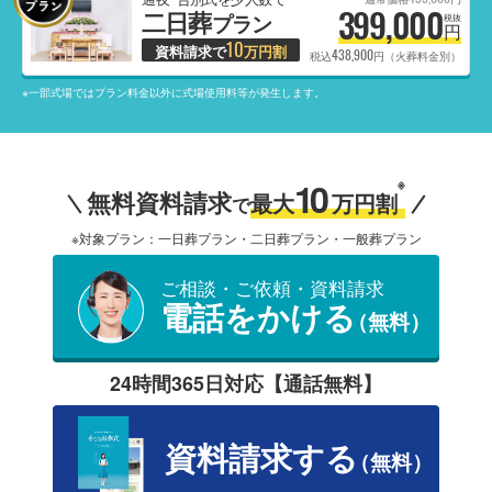
399,000
二日葬
プラン
税抜
円
10
資料請求で
万円割
438,900
税込
円（火葬料金別）
※一部式場ではプラン料金以外に式場使用料等が発生します。
10
※
無料資料請求
最大
万円割
で
※対象プラン：一日葬プラン・二日葬プラン・一般葬プラン
ご相談・ご依頼・資料請求
電話をかける
（無料）
24時間365日対応【通話無料】
資料請求する
（無料）