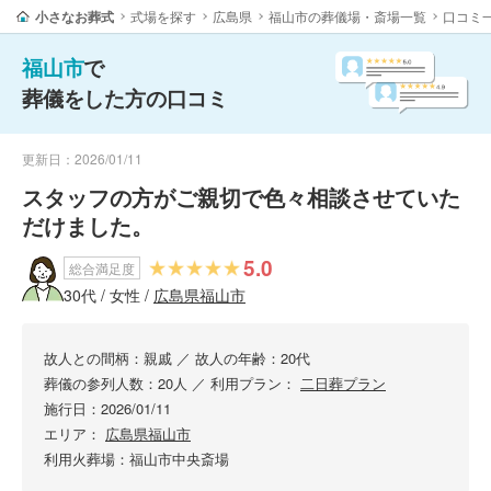
小さなお葬式
式場を探す
広島県
福山市の葬儀場・斎場一覧
口コミ
福山市
で
葬儀をした方の口コミ
更新日：2026/01/11
スタッフの方がご親切で色々相談させていた
だけました。
5.0
総合満足度
30代 / 女性 /
広島県福山市
故人との間柄：親戚
／
故人の年齢：20代
葬儀の参列人数：20人
／
利用プラン：
二日葬プラン
施行日：2026/01/11
エリア：
広島県福山市
利用火葬場：福山市中央斎場