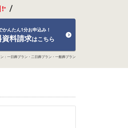
!
※
でかんたん1分お申込み！
料資料請求
はこちら
ラン：一日葬プラン・二日葬プラン・一般葬プラン