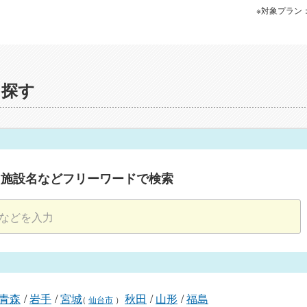
※対象プラン
を探す
・施設名などフリーワードで検索
青森
/
岩手
/
宮城
秋田
/
山形
/
福島
（
仙台市
）