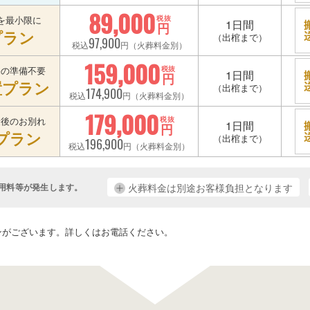
89,000
を最小限に
税抜
1日間
円
プラン
（出棺まで）
97,900
税込
円（火葬料金別）
159,000
宅の準備不要
税抜
1日間
円
置プラン
（出棺まで）
174,900
税込
円（火葬料金別）
179,000
最後のお別れ
税抜
1日間
円
プラン
（出棺まで）
196,900
税込
円（火葬料金別）
用料等が発生します。
火葬料金は別途お客様負担となります
。
ンがございます。詳しくはお電話ください。