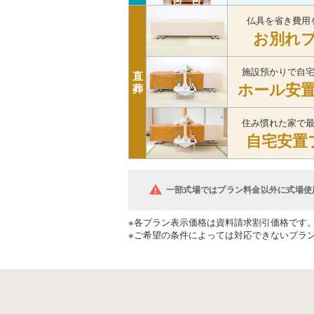
仏具を省き費用
お別れ
施設預かりで自
直
ホール安
葬
住み慣れた家で
自宅安置
一部式場ではプラン料金以外に式場使
※各プラン表示価格は資料請求割引価格です
※ご希望の条件によっては対応できないプラ