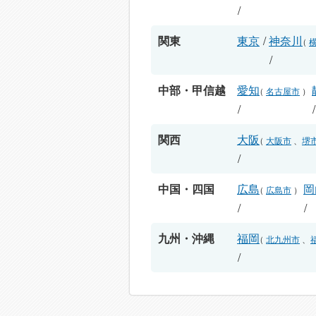
/
関東
東京
/
神奈川
（
/
中部・甲信越
愛知
（
名古屋市
）
/
関西
大阪
（
大阪市
、
堺
/
中国・四国
広島
岡
（
広島市
）
/
/
九州・沖縄
福岡
（
北九州市
、
/