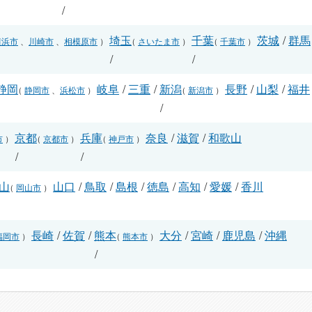
/
埼玉
千葉
茨城
/
群馬
横浜市
、
川崎市
、
相模原市
）
（
さいたま市
）
（
千葉市
）
/
/
静岡
岐阜
/
三重
/
新潟
長野
/
山梨
/
福井
（
静岡市
、
浜松市
）
（
新潟市
）
/
/
京都
兵庫
奈良
/
滋賀
/
和歌山
市
）
（
京都市
）
（
神戸市
）
/
/
山
山口
/
鳥取
/
島根
/
徳島
/
高知
/
愛媛
/
香川
（
岡山市
）
長崎
/
佐賀
/
熊本
大分
/
宮崎
/
鹿児島
/
沖縄
福岡市
）
（
熊本市
）
/