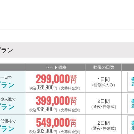
プラン
セット価格
葬儀の日数
299,000
を一日で
税抜
1日間
円
プラン
（告別式のみ）
328,900
税込
円（火葬料金別）
399,000
を少人数で
税抜
2日間
円
プラン
（通夜･告別式）
438,900
税込
円（火葬料金別）
549,000
を低価格で
税抜
2日間
円
プラン
（通夜･告別式）
603,900
税込
円（火葬料金別）