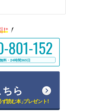
!
※
0-801-152
無料・24時間365日
こちら
必ず読む本」
プレゼント!