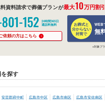
10
最大
万円割引
料資料請求で葬儀プランが
-801-152
24時間365日
お葬式と
WEB
通話料無料
分からない
無
封筒で
ご依頼の方はこちら
※対象プ
場を探す
安芸郡府中町
広島市中区
広島市南区
広島市安佐南区