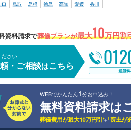
山口
鳥取
島根
徳島
高知
愛媛
香川
10
最大
万円割引
料資料請求で
葬儀プランが
012
ください
頼・ご相談
こちら
は
通話料
1
WEBでかんたん
分お申込み！
無料資料請求は
葬儀費用が最大10万円引
+
「喪主が
※