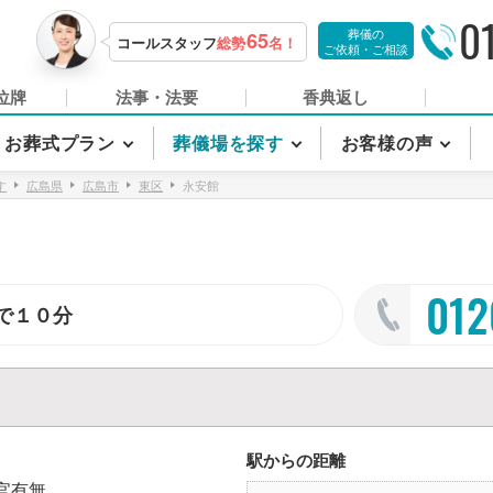
0
葬儀の
65
コールスタッフ
総勢
名！
ご依頼・ご相談
位牌
法事・法要
香典返し
お葬式プラン
葬儀場を探す
お客様の声
す
広島県
広島市
東区
永安館
012
で１０分
駅からの距離
官有無