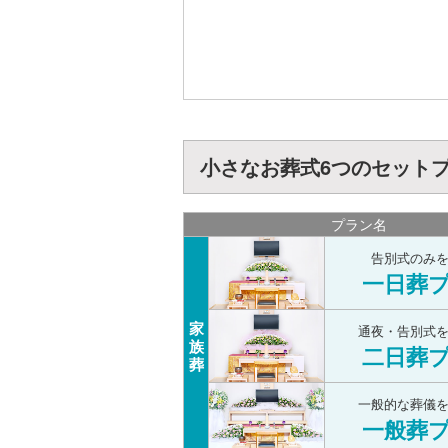
小さなお葬式6つのセット
プラン名
告別式のみ
一日葬
家
通夜・告別式
族
二日葬
葬
一般的な葬儀
一般葬