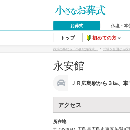
お葬式
仏壇・本
トップ
初めての方
葬式の事なら「小さなお葬式」
式場を全国から探
永安館
ＪＲ広島駅から３㎞、車
アクセス
所在地
〒7320041
広島県
広島市
東区
矢賀町