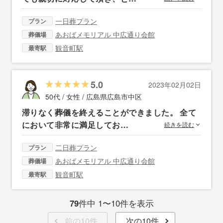
一日葬プラン
プラン
あおばメモリアル 中広通り会館
葬儀場
観音町駅
最寄駅
5.0
2023年02月02日
50代 / 女性 /
広島県広島市中区
滞りなく葬儀を終えることができました。 全て
において非常に満足してお…
続きを読む
二日葬プラン
プラン
あおばメモリアル 中広通り会館
葬儀場
観音町駅
最寄駅
79
件中 1〜10件を表示
前の10件
次の10件