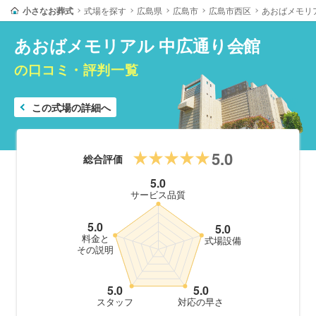
小さなお葬式
式場を探す
広島県
広島市
広島市西区
あおばメモリ
あおばメモリアル 中広通り会館
の口コミ・評判一覧
この式場の詳細へ
5.0
総合評価
5.0
サービス品質
5.0
5.0
料金と
式場設備
その説明
5.0
5.0
スタッフ
対応の早さ