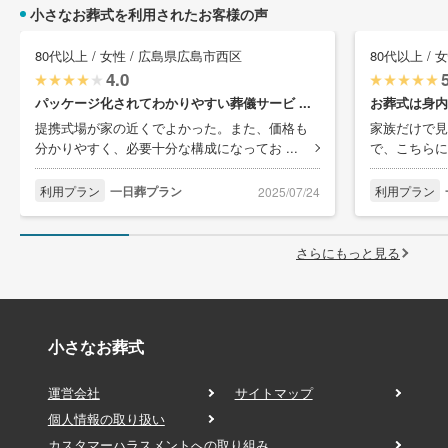
小さなお葬式を利用されたお客様の声
80代以上 / 女性 / 広島県広島市西区
80代以上 /
4.0
パッケージ化されてわかりやすい葬儀サービ ...
お葬式は身内
提携式場が家の近くでよかった。また、価格も
家族だけで見
分かりやすく、必要十分な構成になってお ...
で、こちらに
利用プラン
一日葬プラン
利用プラン
2025/07/24
さらにもっと見る
小さなお葬式
運営会社
サイトマップ
個人情報の取り扱い
カスタマーハラスメントへの取り組み