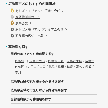
広島市西区のおすすめの葬儀場
あおばメモリアル 中広通り会館
西区横川町ホール
庚午会館
あおばメモリアル プレミアム会館
家族葬の広仏 吉島
葬儀場を探す
周辺のエリアから葬儀場を探す
広島県
（
広島市中区
/
広島市南区
/
広島市東区
/
広島市
佐伯区
）/
岡山
/
山口
/
鳥取
/
島根
/
徳島
/
高知
/
愛媛
/
香川
広島市西区の駅沿線から葬儀場を探す
広島県全域の市区町村から葬儀場を探す
全都道府県から葬儀場を探す