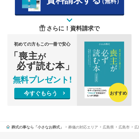
（無料）
さらに！資料請求で
初めての方もこの一冊で安心
「喪主
が
必ず読む本」
無料プレゼント!
今すぐもらう
おすすめ
葬式の事なら「小さなお葬式」
葬儀の対応エリア
広島県
広島市
広