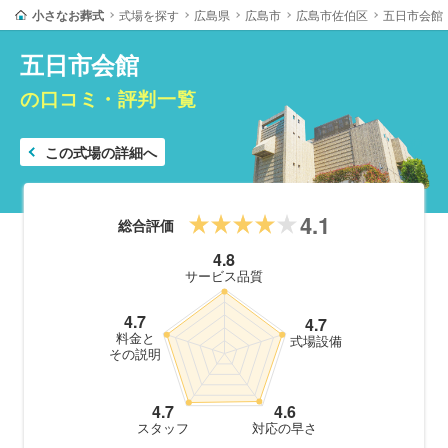
小さなお葬式
式場を探す
広島県
広島市
広島市佐伯区
五日市会館
五日市会館
の口コミ・評判一覧
この式場の詳細へ
4.1
総合評価
4.8
サービス品質
4.7
4.7
料金と
式場設備
その説明
4.7
4.6
スタッフ
対応の早さ