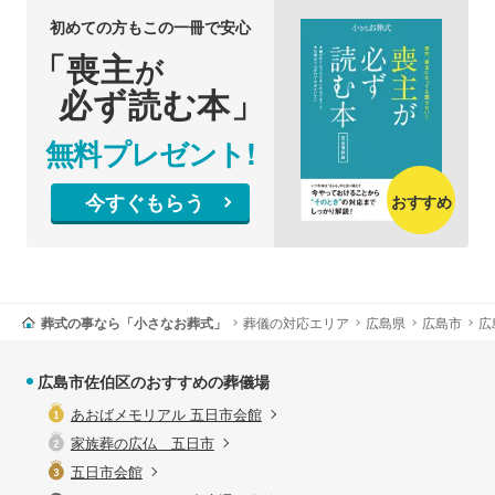
初めての方もこの一冊で安心
「喪主
が
必ず読む本」
無料プレゼント!
今すぐもらう
おすすめ
葬式の事なら「小さなお葬式」
葬儀の対応エリア
広島県
広島市
広
広島市佐伯区のおすすめの葬儀場
あおばメモリアル 五日市会館
家族葬の広仏 五日市
五日市会館