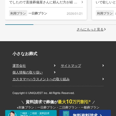
でしたので直接葬儀屋さんに頼んだ方が経 ...
いで欲しいと
利用プラン
一日葬プラン
利用プラン
2026/01/21
さらにもっと見る
小さなお葬式
運営会社
サイトマップ
個人情報の取り扱い
カスタマーハラスメントへの取り組み
Copyright © UNIQUEST inc. All Rights Reserved.
10
※
資料請求
最大
万円割引
で葬儀が
※対象プラン：一日葬プラン・二日葬プラン・一般葬プラン
ご相談・ご依頼・資料請求
無料資料請求