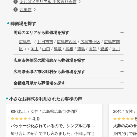
あおばメモリアル 中広通り会館
西風館
葬儀場を探す
周辺のエリアから葬儀場を探す
広島県
（
廿日市市
/
広島市西区
/
広島市中区
/
広島市南
区
）/
岡山
/
山口
/
鳥取
/
島根
/
徳島
/
高知
/
愛媛
/
香川
広島市佐伯区の駅沿線から葬儀場を探す
広島県全域の市区町村から葬儀場を探す
全都道府県から葬儀場を探す
小さなお葬式を利用されたお客様の声
80代以上 / 女性 / 広島県広島市佐伯区
20代 / 女性
4.0
パッケージ化されているので、シンプルに考 ...
火葬のみのサ
知り合いの紹介で申し込みました。今回は自宅
身内だけで静