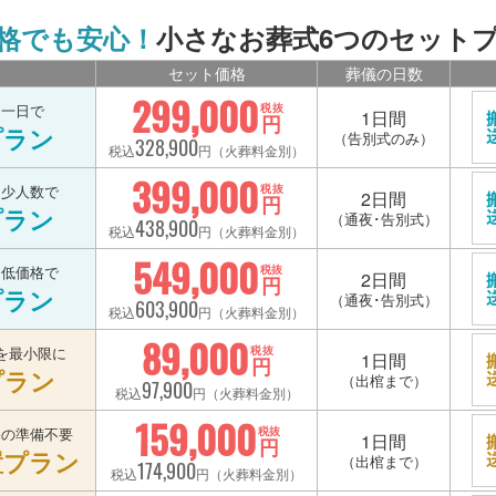
格でも安心！
小さなお葬式6つのセット
セット価格
葬儀の日数
299,000
を一日で
税抜
1日間
円
プラン
（告別式のみ）
328,900
税込
円（火葬料金別）
399,000
を少人数で
税抜
2日間
円
プラン
（通夜･告別式）
438,900
税込
円（火葬料金別）
549,000
を低価格で
税抜
2日間
円
プラン
（通夜･告別式）
603,900
税込
円（火葬料金別）
89,000
を最小限に
税抜
1日間
円
プラン
（出棺まで）
97,900
税込
円（火葬料金別）
159,000
宅の準備不要
税抜
1日間
円
置プラン
（出棺まで）
174,900
税込
円（火葬料金別）