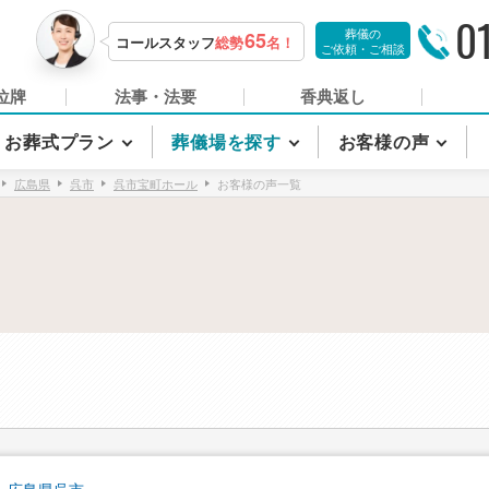
0
葬儀の
65
コールスタッフ
総勢
名！
ご依頼・ご相談
位牌
法事・法要
香典返し
お葬式プラン
葬儀場を探す
お客様の声
広島県
呉市
呉市宝町ホール
お客様の声一覧