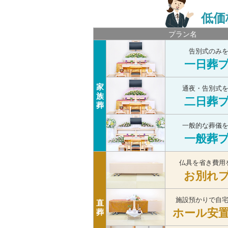
低価
プラン名
告別式のみ
一日葬
家
通夜・告別式
族
二日葬
葬
一般的な葬儀
一般葬
仏具を省き費用
お別れ
施設預かりで自
直
ホール安
葬