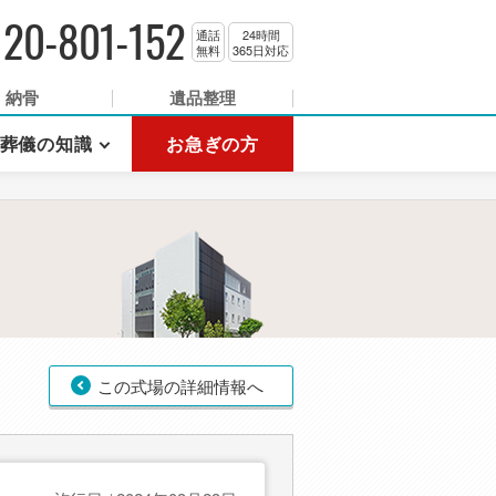
120-801-152
通話
24時間
無料
365日対応
納骨
遺品整理
葬儀の知識
お急ぎの方
この式場の詳細情報へ