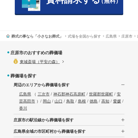
（無料）
葬式の事なら「小さなお葬式」
式場を全国から探す
広島県
庄原市
庄原市のおすすめの葬儀場
東城斎場（平安の森）
葬儀場を探す
周辺のエリアから葬儀場を探す
広島県
（
三次市
/
神石郡神石高原町
/
世羅郡世羅町
/
安
芸高田市
）/
岡山
/
山口
/
鳥取
/
島根
/
徳島
/
高知
/
愛媛
/
香川
庄原市の駅沿線から葬儀場を探す
広島県全域の市区町村から葬儀場を探す