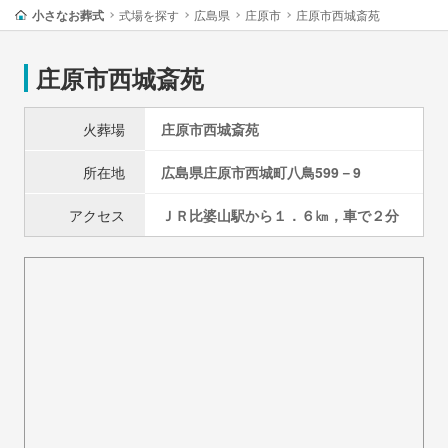
小さなお葬式
式場を探す
広島県
庄原市
庄原市西城斎苑
庄原市西城斎苑
火葬場
庄原市西城斎苑
所在地
広島県
庄原市
西城町八鳥599－9
アクセス
ＪＲ比婆山駅から１．６㎞，車で２分